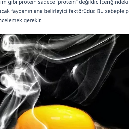
im gibi protein sadece “protein” değildir. İçeriğindek
ak faydanın ana belirleyici faktörüdür. Bu sebeple p
incelemek gerekir.