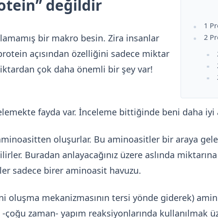
otein” değildir
1 Pr
ılamamış bir makro besin. Zira insanlar
2 Pr
protein açısından özelliğini sadece miktar
miktardan çok daha önemli bir şey var!
elemekte fayda var. İnceleme bittiğinde beni daha iyi 
minoasitten oluşurlar. Bu aminoasitler bir araya geler
abilirler. Buradan anlayacağınız üzere aslında miktarın
nler sadece birer aminoasit havuzu.
(yani oluşma mekanizmasının tersi yönde giderek) amin
 -çoğu zaman- yapım reaksiyonlarında kullanılmak üze