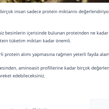
irçok insan sadece protein miktarını değerlendiriyor
iniz besinlerin içerisinde bulunan proteinden ne kada
tein tüketim miktarı kadar önemli.
erli protein alımı yapmasına rağmen yeterli fayda al
tesinden, aminoasit profillerine kadar birçok değerle
reket edebileceksiniz.