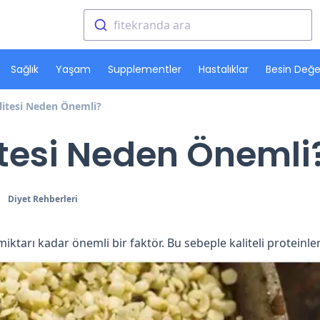
fitekranda ara
Sağlık
Yaşam
Supplementler
Hastalıklar
Besin Değer
litesi Neden Önemli?
itesi Neden Önemli
Diyet Rehberleri
 miktarı kadar önemli bir faktör. Bu sebeple kaliteli proteinl