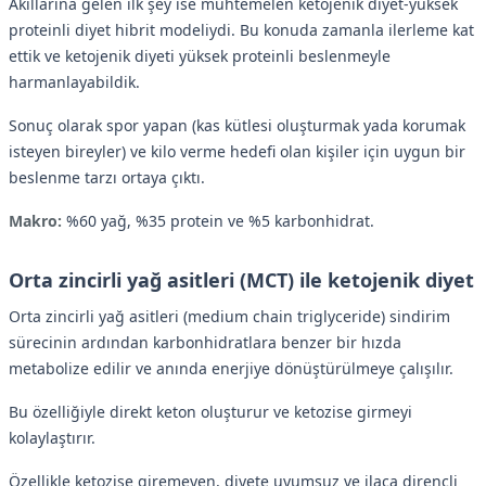
Akıllarına gelen ilk şey ise muhtemelen ketojenik diyet-yüksek
proteinli diyet hibrit modeliydi. Bu konuda zamanla ilerleme kat
ettik ve ketojenik diyeti yüksek proteinli beslenmeyle
harmanlayabildik.
Sonuç olarak spor yapan (kas kütlesi oluşturmak yada korumak
isteyen bireyler) ve kilo verme hedefi olan kişiler için uygun bir
beslenme tarzı ortaya çıktı.
Makro:
%60 yağ, %35 protein ve %5 karbonhidrat.
Orta zincirli yağ asitleri (MCT) ile ketojenik diyet
Orta zincirli yağ asitleri (medium chain triglyceride) sindirim
sürecinin ardından karbonhidratlara benzer bir hızda
metabolize edilir ve anında enerjiye dönüştürülmeye çalışılır.
Bu özelliğiyle direkt keton oluşturur ve ketozise girmeyi
kolaylaştırır.
Özellikle ketozise giremeyen, diyete uyumsuz ve ilaca dirençli