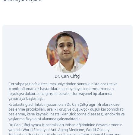
Dr. Can Çiftçi
Cerrahpaşa tıp fakültesi mezuniyetinden sonra klinikte obezite ve
kronik inflamatuar hastalıklara ilgi duymaya başlamış ardından
fizyolojisi doktorasına giriş ile beraber fonksiyonel tıp alanında
çalışmaya başlamıştır.
Ketofasting adlı kitabın yazarı olan Dr. Can Çiftçi ağırlıklı olarak özel
beslenme protokolleri, aralıklı oruç ve düşük/çok düşük karbonhidratlı
beslenme, kene kaynaklı hastalıklar (tick borne diseases), endokrin ve
yaşlanma fizyolojisi alanında çalışmaktadır.
Dr. Can Çiftçi ayrıca iç hastalıkları ihtisas eğitiminine devam etmenin
yanında World Society of Anti Aging Medicine, World Obesity
Fedaration, Functional Medicine University, International Lyme and