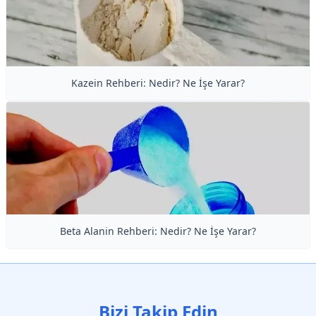
Kazein Rehberi: Nedir? Ne İşe Yarar?
Beta Alanin Rehberi: Nedir? Ne İşe Yarar?
Bizi Takip Edin