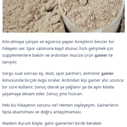
Kilo almaya çalışan ve egzersiz yapan bireylerin benzer bir
hikayesi var. Spor salonuna kayıt olunur, hızlı gelişmek için
supplemenlere bakılır ve ardından mucize ürün
gainer
ile
tanışılır.
Sorgu sual sonrası eş, dost, spor partneri, antrenör
gainer
konusunda birçok övgü sıralar. Ardından kişi gainer alır, uzunca
bir süre kullanır. Sonuç olarak ya yağlanır ya da aynı kiloda
yaşamaya devam eder. Sonuç yine hüsran.
Peki bu hikayenin sorunu ne? Hemen söyleyeyim. Gainerlerin
fazla abartılması ve doğru anlaşılmaması.
Madem durum böyle, gelin gainerleri birde beraber