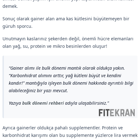
demek.
Sonuç olarak gainer alan ama kas kütlesini büyütemeyen bir
güruh sporcu.
Unutmayın kaslarınız şekerden değil, önemli hücre elemanları
olan yağ, su, protein ve mikro besinlerden oluşur!
Gainer alımı ile bulk dönemi mantık olarak oldukça yakın.
“Karbonhidrat alımını arttır, yağ kütleni büyüt ve kendini
kandır!” mantığıyla işleyen bulk dönemi hakkında ayrıntılı bilgi
alabileceğiniz bir yazı mevcut.
Yazıya
bulk dönemi rehberi
adıyla ulaşabilirsiniz.
Ayrıca gainerler oldukça pahalı supplementler. Protein ve
karbonhidrat karışımı olan bu supplemente yüzlerce lira vermek