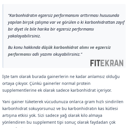
Karbonhidratın egzersiz performansını arttırması hususunda
yapılan birçok çalışma var ve görülen o ki karbonhidrattan zayıf
bir diyet ile bile harika bir egzersiz performansı
yakalayabilirsiniz.
Bu konu hakkında
düşük karbonhidrat alımı ve egzersiz
performansı
adlı yazımı okuyabilirsiniz.
İşte tam olarak burada gainerlerin ne kadar anlamsız olduğu
ortaya çıkıyor. Çünkü gainerler normal protein
supplementlerine ek olarak sadece karbonhidrat içeriyor.
Yani gainer tüketerek vücudunuza onlarca gram hızlı sindirilen
karbonhidrat sokuyorsunuz ve bu karbonhidratın kas kütlesi
artışına etkisi yok. Sizi sadece yağ olarak kilo almaya
yönlendiren bu supplement tipi sonuç olarak faydadan çok