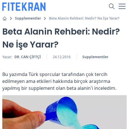
Supplementler
Beta Alanin Rehberi: Nedir? Ne İşe Yarar?
Beta Alanin Rehberi: Nedir?
Ne İşe Yarar?
Yazar:
DR. CAN ÇİFTÇİ
24.12.2016
Supplementler
Bu yazımda Türk sporcular tarafından çok tercih
edilmeyen ama etkileri hakkında birçok araştırma
yapılmış bir supplement olan beta alanin'i inceledim.