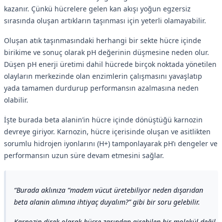
kazanır. Çünkü hücrelere gelen kan akışı yoğun egzersiz
sırasında oluşan artıkların taşınması için yeterli olamayabilir.
Oluşan atık taşınmasındaki herhangi bir sekte hücre içinde
birikime ve sonuç olarak pH değerinin düşmesine neden olur.
Düşen pH enerji üretimi dahil hücrede birçok noktada yönetilen
olayların merkezinde olan enzimlerin çalışmasını yavaşlatıp
yada tamamen durdurup performansın azalmasına neden
olabilir.
İşte burada beta alanin’in hücre içinde dönüştüğü karnozin
devreye giriyor. Karnozin, hücre içerisinde oluşan ve asitlikten
sorumlu hidrojen iyonlarını (H+) tamponlayarak pH’ı dengeler ve
performansın uzun süre devam etmesini sağlar.
Burada aklınıza “madem vücut üretebiliyor neden dışarıdan
beta alanin alımına ihtiyaç duyalım?” gibi bir soru gelebilir.
Karnozin direk olarak hücre zarından girebilen bir molekül değil.