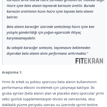
Hücre içine beta alanin taşınarak karnozin üretilir. Burada
karnozin üretiminin hızını hücre içine taşınan beta alanin
belirler.
Beta alanin karaciğer üzerinde sentezlenip hücre içine kan
yoluyla gönderildiği için yoğun egzersizde ihtiyaç
karşılanamayabilir.
Bu sebeple karaciğer sentezini, taşınmasını beklemeden
dışarıdan beta alanin alımı performansı arttırmakta.
Araştırma 1:
Yirmi iki erkek su polosu sporcusu beta alanin kullanımının
performansa etkisini incelemek için çalışmaya katılıyor. İki
gruba ayrılan (beta alanin alan ve placebo alan) sporcular yirmi
sekiz günlük supplementasyon öncesi ve sonrasında, otuz
dakikalık yüzme periyodu sonrası su üzerinde sprint testine