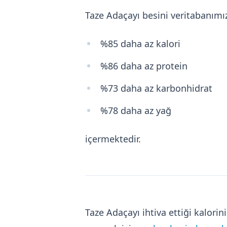
Taze Adaçayı besini veritabanım
%85 daha az kalori
%86 daha az protein
%73 daha az karbonhidrat
%78 daha az yağ
içermektedir.
Taze Adaçayı ihtiva ettiği kalor