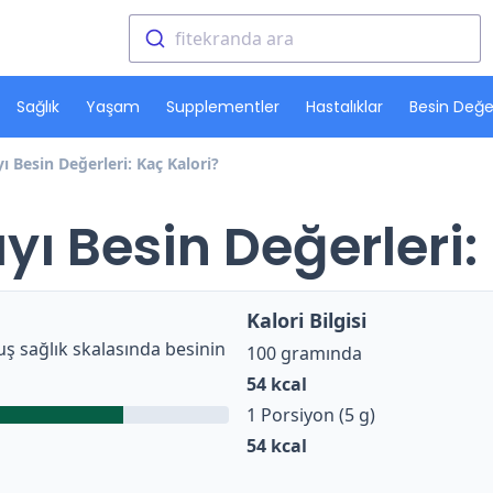
fitekranda ara
Sağlık
Yaşam
Supplementler
Hastalıklar
Besin Değer
ı Besin Değerleri: Kaç Kalori?
ı Besin Değerleri:
Kalori Bilgisi
ş sağlık skalasında besinin
100 gramında
54
kcal
1 Porsiyon (5 g)
54
kcal