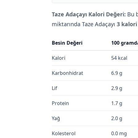
Taze Adaçayı Kalori Değeri:
Bu b
miktarında Taze Adaçayı
3 kalori
Besin Değeri
100 gramd
Kalori
54 kcal
Karbonhidrat
6.9 g
Lif
2.9 g
Protein
1.7 g
Yağ
2.0 g
Kolesterol
0.0 mg