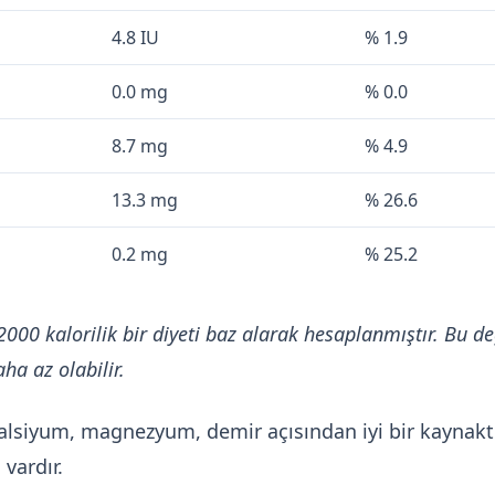
4.8 IU
% 1.9
0.0 mg
% 0.0
8.7 mg
% 4.9
13.3 mg
% 26.6
0.2 mg
% 25.2
2000 kalorilik bir diyeti baz alarak hesaplanmıştır. Bu de
ha az olabilir.
alsiyum, magnezyum, demir açısından iyi bir kaynaktır
vardır.