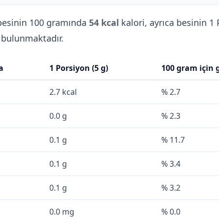
esinin 100 gramında
54 kcal
kalori, ayrıca besinin 1
bulunmaktadır.
a
1 Porsiyon (5 g)
100 gram için
2.7 kcal
% 2.7
0.0 g
% 2.3
0.1 g
% 11.7
0.1 g
% 3.4
0.1 g
% 3.2
0.0 mg
% 0.0