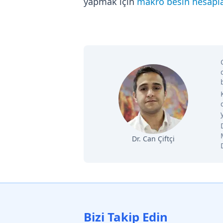
yapmak için
makro besin hesapla
Dr. Can Çiftçi
Bizi Takip Edin