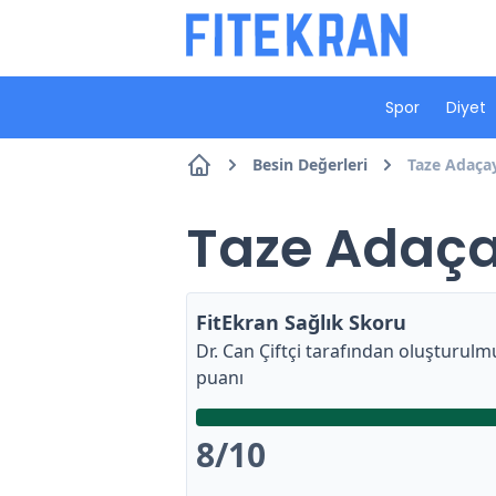
Spor
Diyet
Besin Değerleri
Taze Adaçay
Taze Adaçay
FitEkran Sağlık Skoru
Dr. Can Çiftçi
tarafından oluşturulmu
puanı
8
/10