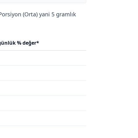
 Porsiyon (Orta) yani 5 gramlık
 günlük % değer*