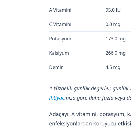
A Vitamini
95.0 IU
C Vitamini
0.0 mg
Potasyum
173.0 mg
Kalsiyum
266.0 mg
Demir
4.5 mg
* Yüzdelik günlük değerler, günlük 
ihtiyacı
nıza göre daha fazla veya da
Adaçayı, A vitamini, potasyum, k
enfeksiyonlardan koruyucu etkisi 