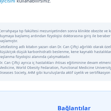
yıcısını
kullanabilirsiniz.
Cerrahpaşa tıp fakültesi mezuniyetinden sonra klinikte obezite ve kr
duymaya başlamış ardından fizyolojisi doktorasına giriş ile beraber
başlamıştır.
Ketofasting adlı kitabın yazarı olan Dr. Can Çiftçi ağırlıklı olarak öze
düşük/çok düşük karbonhidratlı beslenme, kene kaynaklı hastalıklar
yaşlanma fizyolojisi alanında çalışmaktadır.
Dr. Can Çiftçi ayrıca iç hastalıkları ihtisas eğitiminine devam etme
Medicine, World Obesity Fedaration, Functional Medicine Universit
Diseases Society, A4M gibi kuruluşlarda aktif üyelik ve sertifikasyon
Bağlantılar