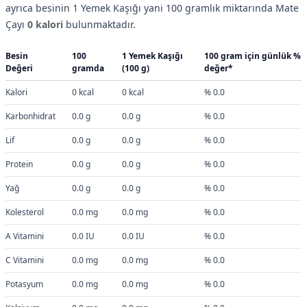
ayrıca besinin 1 Yemek Kaşığı yani 100 gramlık miktarında Mate
Çayı
0 kalori
bulunmaktadır.
Besin
100
1 Yemek Kaşığı
100 gram için günlük %
Değeri
gramda
(100 g)
değer*
Kalori
0 kcal
0 kcal
% 0.0
Karbonhidrat
0.0 g
0.0 g
% 0.0
Lif
0.0 g
0.0 g
% 0.0
Protein
0.0 g
0.0 g
% 0.0
Yağ
0.0 g
0.0 g
% 0.0
Kolesterol
0.0 mg
0.0 mg
% 0.0
A Vitamini
0.0 IU
0.0 IU
% 0.0
C Vitamini
0.0 mg
0.0 mg
% 0.0
Potasyum
0.0 mg
0.0 mg
% 0.0