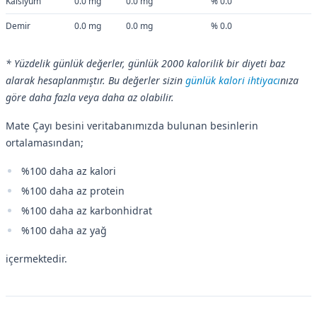
Kalsiyum
0.0 mg
0.0 mg
% 0.0
Demir
0.0 mg
0.0 mg
% 0.0
* Yüzdelik günlük değerler, günlük 2000 kalorilik bir diyeti baz
alarak hesaplanmıştır. Bu değerler sizin
günlük kalori ihtiyacı
nıza
göre daha fazla veya daha az olabilir.
Mate Çayı besini veritabanımızda bulunan besinlerin
ortalamasından;
%100 daha az kalori
%100 daha az protein
%100 daha az karbonhidrat
%100 daha az yağ
içermektedir.