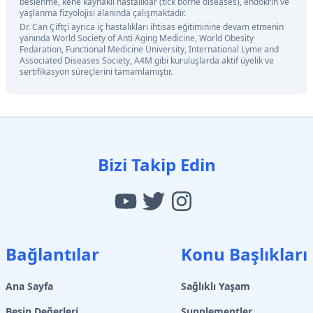
beslenme, kene kaynaklı hastalıklar (tick borne diseases), endokrin ve
yaşlanma fizyolojisi alanında çalışmaktadır.
Dr. Can Çiftçi ayrıca iç hastalıkları ihtisas eğitiminine devam etmenin
yanında World Society of Anti Aging Medicine, World Obesity
Fedaration, Functional Medicine University, International Lyme and
Associated Diseases Society, A4M gibi kuruluşlarda aktif üyelik ve
sertifikasyon süreçlerini tamamlamıştır.
Bizi Takip Edin
Bağlantılar
Konu Başlıkları
Ana Sayfa
Sağlıklı Yaşam
Besin Değerleri
Supplementler