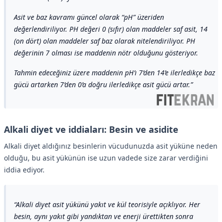
Asit ve baz kavramı güncel olarak “pH” üzeriden
değerlendiriliyor. PH değeri 0 (sıfır) olan maddeler saf asit, 14
(on dört) olan maddeler saf baz olarak nitelendiriliyor. PH
değerinin 7 olması ise maddenin nötr olduğunu gösteriyor.
Tahmin edeceğiniz üzere maddenin pH’ı 7’den 14’e ilerledikçe baz
gücü artarken 7’den 0’a doğru ilerledikçe asit gücü artar.
Alkali diyet ve iddiaları: Besin ve asidite
Alkali diyet aldığınız besinlerin vücudunuzda asit yüküne neden
olduğu, bu asit yükünün ise uzun vadede size zarar verdiğini
iddia ediyor.
Alkali diyet asit yükünü yakıt ve kül teorisiyle açıklıyor. Her
besin, aynı yakıt gibi yandıktan ve enerji ürettikten sonra