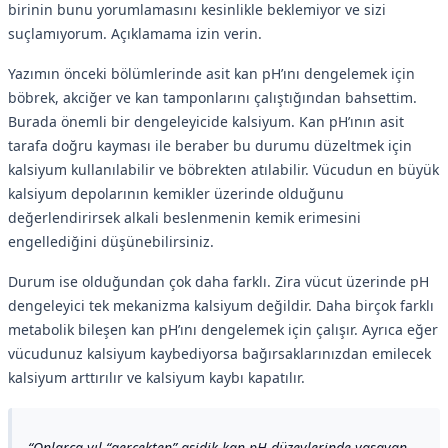
birinin bunu yorumlamasını kesinlikle beklemiyor ve sizi
suçlamıyorum. Açıklamama izin verin.
Yazımın önceki bölümlerinde asit kan pH’ını dengelemek için
böbrek, akciğer ve kan tamponlarını çalıştığından bahsettim.
Burada önemli bir dengeleyicide kalsiyum. Kan pH’ının asit
tarafa doğru kayması ile beraber bu durumu düzeltmek için
kalsiyum kullanılabilir ve böbrekten atılabilir. Vücudun en büyük
kalsiyum depolarının kemikler üzerinde olduğunu
değerlendirirsek alkali beslenmenin kemik erimesini
engellediğini düşünebilirsiniz.
Durum ise olduğundan çok daha farklı. Zira vücut üzerinde pH
dengeleyici tek mekanizma kalsiyum değildir. Daha birçok farklı
metabolik bileşen kan pH’ını dengelemek için çalışır. Ayrıca eğer
vücudunuz kalsiyum kaybediyorsa bağırsaklarınızdan emilecek
kalsiyum arttırılır ve kalsiyum kaybı kapatılır.
Onlarca yıl “gerçekten” asidik kan pH düzeylerinde yaşayan