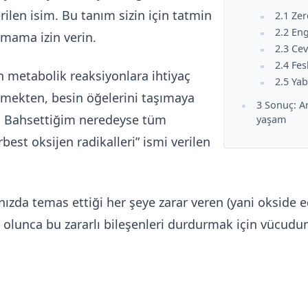
ilen isim. Bu tanım sizin için tatmin
2.1 Zer
2.2 En
amama izin verin.
2.3 Cev
2.4 Fe
n metabolik reaksiyonlara ihtiyaç
2.5 Ya
etmekten, besin öğelerini taşımaya
3 Sonuç: An
ır. Bahsettiğim neredeyse tüm
yaşam
best oksijen radikalleri” ismi verilen
nızda temas ettiği her şeye zarar veren (yani okside e
 olunca bu zararlı bileşenleri durdurmak için vücudu