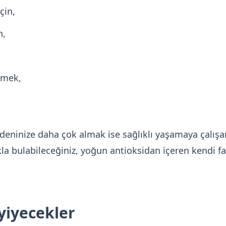
çin,
n,
rmek,
eninize daha çok almak ise sağlıklı yaşamaya çalışan 
ıkla bulabileceğiniz, yoğun antioksidan içeren kendi f
 yiyecekler