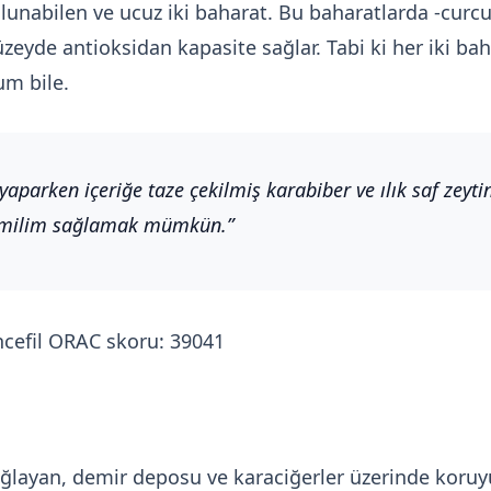
bulunabilen ve ucuz iki baharat. Bu baharatlarda -cu
yde antioksidan kapasite sağlar. Tabi ki her iki bah
m bile.
yaparken içeriğe taze çekilmiş karabiber ve ılık saf zeyti
r emilim sağlamak mümkün.
cefil ORAC skoru: 39041
ağlayan, demir deposu ve karaciğerler üzerinde koruy