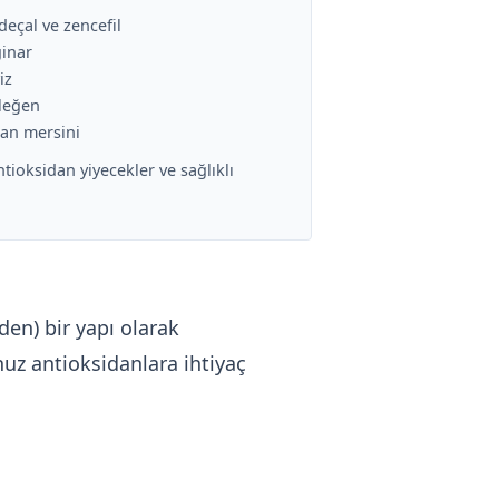
deçal ve zencefil
ginar
iz
sleğen
ban mersini
tioksidan yiyecekler ve sağlıklı
den) bir yapı olarak
nuz antioksidanlara ihtiyaç