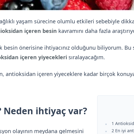
lıklı yaşam sürecine olumlu etkileri sebebiyle dikka
ioksidan içeren besin
kavramını daha fazla araştırıy
besin önerisine ihtiyacınız olduğunu biliyorum. Bu se
oksidan içeren yiyecekleri
sıralayacağım.
, antioksidan içeren yiyeceklere kadar birçok konuya
 Neden ihtiyaç var?
1 Antioksi
asyon olayının meydana gelmesini
2 En iyi an