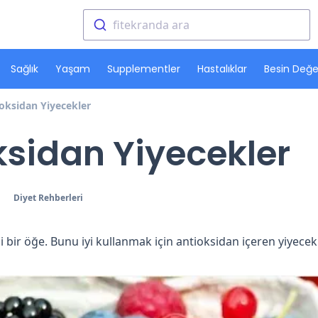
fitekranda ara
Sağlık
Yaşam
Supplementler
Hastalıklar
Besin Değer
ioksidan Yiyecekler
oksidan Yiyecekler
Diyet Rehberleri
 bir öğe. Bunu iyi kullanmak için antioksidan içeren yiyecekl