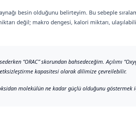
kaynağı besin olduğunu belirteyim. Bu sebeple sıralam
arı değil; makro dengesi, kalori miktarı, ulaşılabilir
hsederken “ORAC” skorundan bahsedeceğim. Açılımı “Oxy
etksizleştirme kapasitesi olarak dilimize çevreilebilir.
oksidan molekülün ne kadar güçlü olduğunu göstermek iç