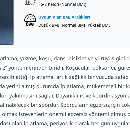
6-8 Kalori (Normal BMI)
Uygun olan BMI Aralıkları
Düşük BMI, Normal BMI, Yüksek BMI
p atlama; yüzme, koşu, dans, bisiklet ve yürüyüş gibi 
siz” yöntemlerinden biridir. Koşucular, boksörler, güre
tercih ettiği ip atlama, artık sağlıklı bir vücuda sahi
a yerini almış durumda.İp atlama, mükemmeli bir kalo
ori yakılmasını sağlar. Dayanıklılık ve koordinasyon 
ınabilecek bir spordur. Sporcuların egzersiz için çok 
ip olmak isteyenlerin önemli egzersiz yöntemi olmuş 
ydası olan ip atlama, periyodik olarak her gün uygul