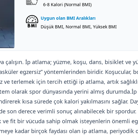
6-8 Kalori (Normal BMI)
Uygun olan BMI Aralıkları
Düşük BMI, Normal BMI, Yüksek BMI
ya çalışın. İp atlama; yüzme, koşu, dans, bisiklet ve
vasküler egzersiz” yöntemlerinden biridir. Koşucular, b
 ve terlemek için tercih ettiği ip atlama, artık sağlı
öntem olarak spor dünyasında yerini almış durumda.İ
endirerek kısa sürede çok kalori yakılmasını sağlar. D
e son derece verimli sonuç alınabilecek bir spordur. 
mak ve fit bir vücuda sahip olmak isteyenlerin önemli
irmeye kadar birçok faydası olan ip atlama, periyodik