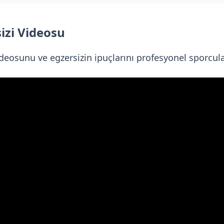
izi Videosu
deosunu ve egzersizin ipuçlarını profesyonel sporcular