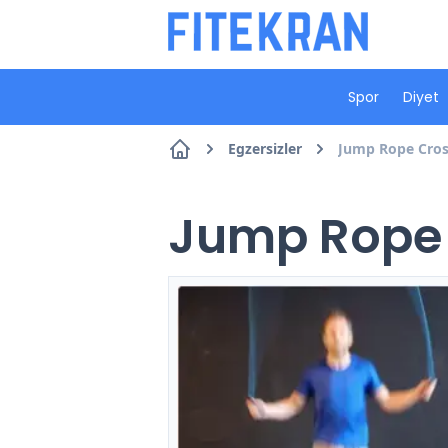
Spor
Diyet
Egzersizler
Jump Rope Cross
Jump Rope C