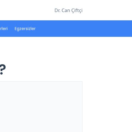
Dr. Can Çiftçi
leri
Egzersizler
?