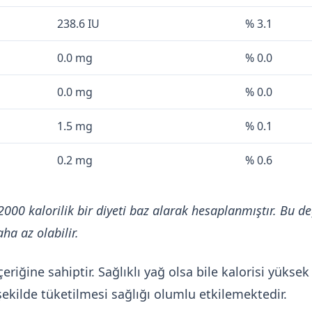
238.6 IU
% 3.1
0.0 mg
% 0.0
0.0 mg
% 0.0
1.5 mg
% 0.1
0.2 mg
% 0.6
2000 kalorilik bir diyeti baz alarak hesaplanmıştır. Bu de
ha az olabilir.
riğine sahiptir. Sağlıklı yağ olsa bile kalorisi yüksek
ekilde tüketilmesi sağlığı olumlu etkilemektedir.