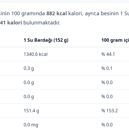
inin 100 gramında
882 kcal
kalori, ayrıca besinin 1 S
41 kalori
bulunmaktadır.
1 Su Bardağı (152 g)
100 gram iç
1340.6 kcal
% 44.1
0.3 g
% 0.1
0.0 g
% 0.0
0.0 g
% 0.0
151.4 g
% 153.2
0.0 mg
% 0.0