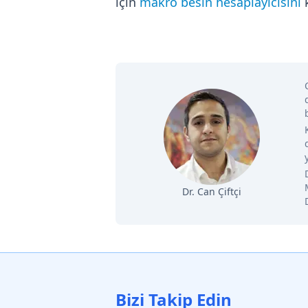
için
makro besin hesaplayıcısını
k
Dr. Can Çiftçi
Bizi Takip Edin