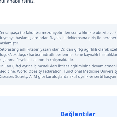
ullanabilirsiniz.
Cerrahpaşa tıp fakültesi mezuniyetinden sonra klinikte obezite ve kr
duymaya başlamış ardından fizyolojisi doktorasına giriş ile beraber
başlamıştır.
Ketofasting adlı kitabın yazarı olan Dr. Can Çiftçi ağırlıklı olarak öze
düşük/çok düşük karbonhidratlı beslenme, kene kaynaklı hastalıklar
yaşlanma fizyolojisi alanında çalışmaktadır.
Dr. Can Çiftçi ayrıca iç hastalıkları ihtisas eğitiminine devam etme
Medicine, World Obesity Fedaration, Functional Medicine Universit
Diseases Society, A4M gibi kuruluşlarda aktif üyelik ve sertifikasyon
Bağlantılar