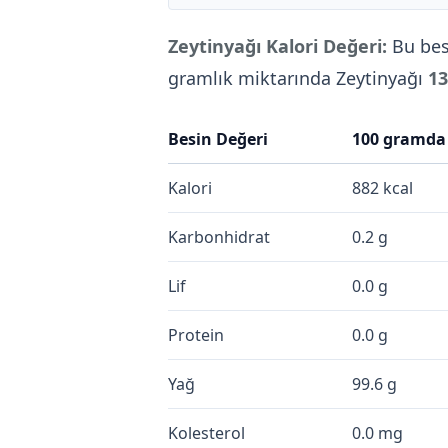
Zeytinyağı Kalori Değeri:
Bu bes
gramlık miktarında Zeytinyağı
13
Besin Değeri
100 gramda
Kalori
882 kcal
Karbonhidrat
0.2 g
Lif
0.0 g
Protein
0.0 g
Yağ
99.6 g
Kolesterol
0.0 mg