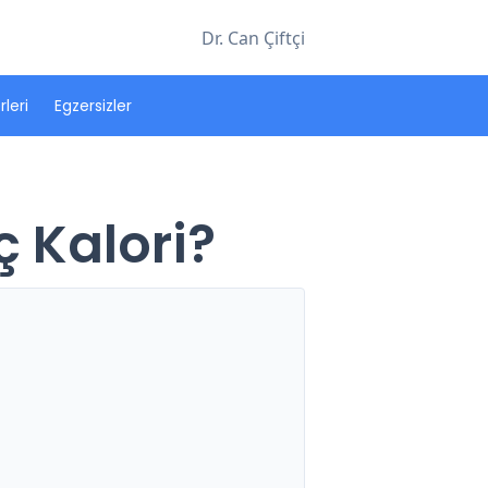
Dr. Can Çiftçi
leri
Egzersizler
ç Kalori?