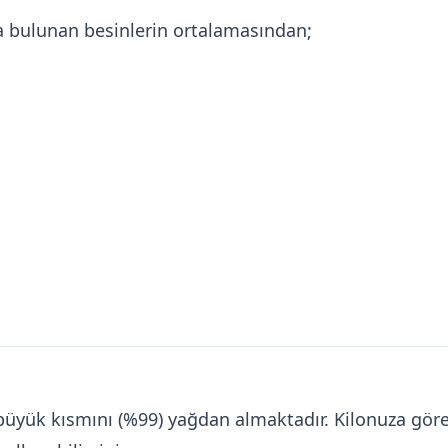
a bulunan besinlerin ortalamasından;
in büyük kısmını (%99) yağdan almaktadır. Kilonuza 