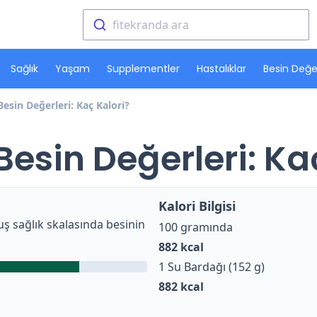
fitekranda ara
Sağlık
Yaşam
Supplementler
Hastalıklar
Besin Değer
Besin Değerleri: Kaç Kalori?
Besin Değerleri: Ka
Kalori Bilgisi
ş sağlık skalasında besinin
100 gramında
882
kcal
1 Su Bardağı (152 g)
882
kcal