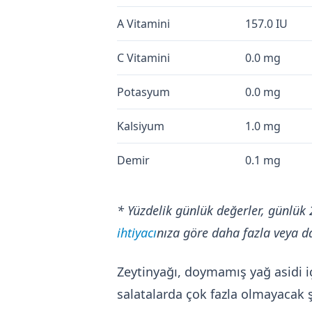
A Vitamini
157.0 IU
C Vitamini
0.0 mg
Potasyum
0.0 mg
Kalsiyum
1.0 mg
Demir
0.1 mg
* Yüzdelik günlük değerler, günlük 
ihtiyacı
nıza göre daha fazla veya da
Zeytinyağı, doymamış yağ asidi içe
salatalarda çok fazla olmayacak ş