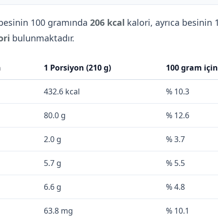
besinin 100 gramında
206 kcal
kalori, ayrıca besinin 
ori
bulunmaktadır.
a
1 Porsiyon (210 g)
100 gram içi
432.6 kcal
% 10.3
80.0 g
% 12.6
2.0 g
% 3.7
5.7 g
% 5.5
6.6 g
% 4.8
63.8 mg
% 10.1