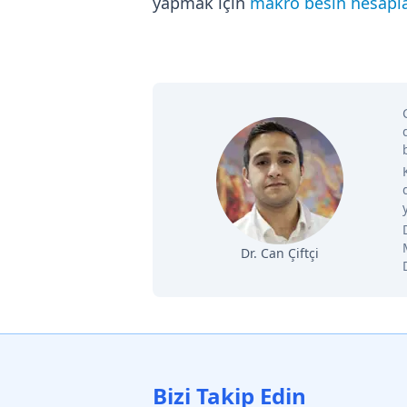
yapmak için
makro besin hesapla
Dr. Can Çiftçi
Bizi Takip Edin