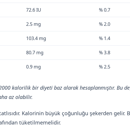
72.6 IU
% 0.7
2.5 mg
% 2.0
103.4 mg
% 1.4
80.7 mg
% 3.8
0.9 mg
% 2.5
2000 kalorilik bir diyeti baz alarak hesaplanmıştır. Bu de
ha az olabilir.
 tatlısıdır. Kalorinin büyük çoğunluğu şekerden gelir. 
afından tüketilmemelidir.