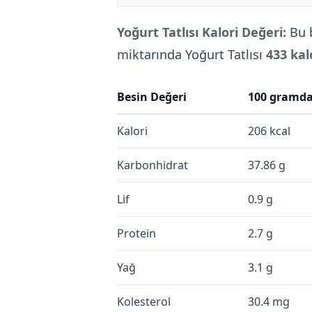
Yoğurt Tatlısı Kalori Değeri:
Bu 
miktarında Yoğurt Tatlısı
433 kal
Besin Değeri
100 gramd
Kalori
206 kcal
Karbonhidrat
37.86 g
Lif
0.9 g
Protein
2.7 g
Yağ
3.1 g
Kolesterol
30.4 mg