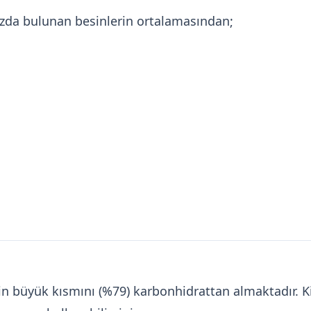
mızda bulunan besinlerin ortalamasından;
orinin büyük kısmını (%79) karbonhidrattan almaktadır