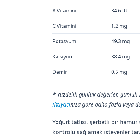
A Vitamini
34.6 IU
C Vitamini
1.2 mg
Potasyum
49.3 mg
Kalsiyum
38.4 mg
Demir
0.5 mg
* Yüzdelik günlük değerler, günlük 
ihtiyacı
nıza göre daha fazla veya da
Yoğurt tatlısı, şerbetli bir hamur
kontrolü sağlamak isteyenler tar