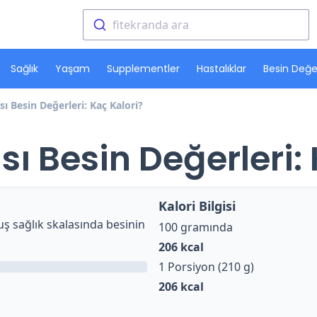
fitekranda ara
Sağlık
Yaşam
Supplementler
Hastalıklar
Besin Değer
sı Besin Değerleri: Kaç Kalori?
sı Besin Değerleri:
Kalori Bilgisi
ş sağlık skalasında besinin
100 gramında
206
kcal
1 Porsiyon (210 g)
206
kcal