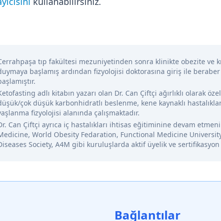
yıcısını
kullanabilirsiniz.
Cerrahpaşa tıp fakültesi mezuniyetinden sonra klinikte obezite ve kr
duymaya başlamış ardından fizyolojisi doktorasına giriş ile beraber
başlamıştır.
Ketofasting adlı kitabın yazarı olan Dr. Can Çiftçi ağırlıklı olarak öze
düşük/çok düşük karbonhidratlı beslenme, kene kaynaklı hastalıklar
yaşlanma fizyolojisi alanında çalışmaktadır.
Dr. Can Çiftçi ayrıca iç hastalıkları ihtisas eğitiminine devam etme
Medicine, World Obesity Fedaration, Functional Medicine Universit
Diseases Society, A4M gibi kuruluşlarda aktif üyelik ve sertifikasyon
Bağlantılar