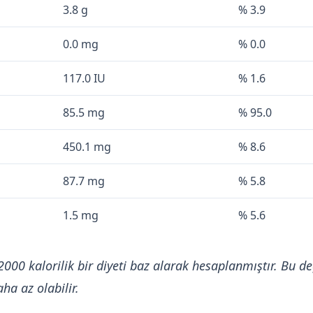
3.8 g
% 3.9
0.0 mg
% 0.0
117.0 IU
% 1.6
85.5 mg
% 95.0
450.1 mg
% 8.6
87.7 mg
% 5.8
1.5 mg
% 5.6
2000 kalorilik bir diyeti baz alarak hesaplanmıştır. Bu de
ha az olabilir.