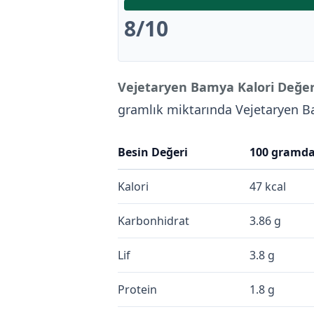
8
/10
Vejetaryen Bamya Kalori Değer
gramlık miktarında Vejetaryen 
Besin Değeri
100 gramd
Kalori
47 kcal
Karbonhidrat
3.86 g
Lif
3.8 g
Protein
1.8 g