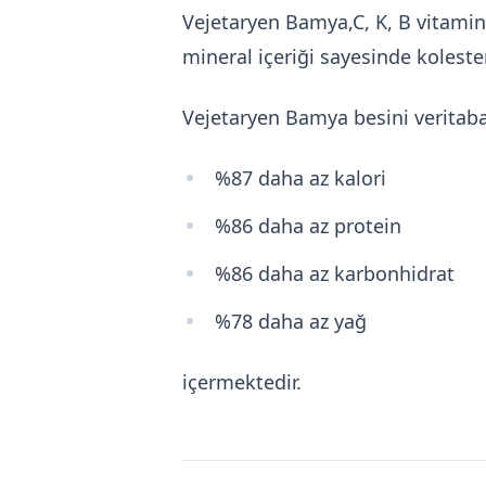
Vejetaryen Bamya,C, K, B vitaminl
mineral içeriği sayesinde kolester
Vejetaryen Bamya besini veritab
%87 daha az kalori
%86 daha az protein
%86 daha az karbonhidrat
%78 daha az yağ
içermektedir.