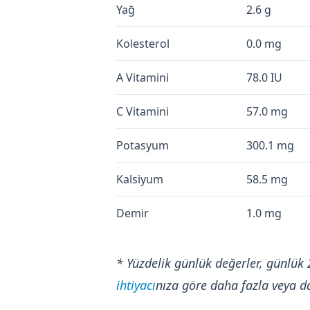
Yağ
2.6 g
Kolesterol
0.0 mg
A Vitamini
78.0 IU
C Vitamini
57.0 mg
Potasyum
300.1 mg
Kalsiyum
58.5 mg
Demir
1.0 mg
* Yüzdelik günlük değerler, günlük 
ihtiyacı
nıza göre daha fazla veya da