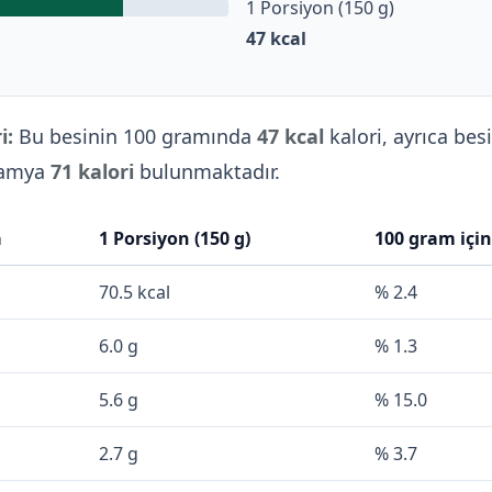
1 Porsiyon (150 g)
47
kcal
i:
Bu besinin 100 gramında
47 kcal
kalori, ayrıca bes
Bamya
71 kalori
bulunmaktadır.
a
1 Porsiyon (150 g)
100 gram içi
70.5 kcal
% 2.4
6.0 g
% 1.3
5.6 g
% 15.0
2.7 g
% 3.7