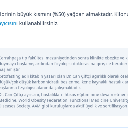
alorinin büyük kısmını (%50) yağdan almaktadır. Kil
yıcısını
kullanabilirsiniz.
Cerrahpaşa tıp fakültesi mezuniyetinden sonra klinikte obezite ve kr
duymaya başlamış ardından fizyolojisi doktorasına giriş ile beraber
başlamıştır.
Ketofasting adlı kitabın yazarı olan Dr. Can Çiftçi ağırlıklı olarak öze
düşük/çok düşük karbonhidratlı beslenme, kene kaynaklı hastalıklar
yaşlanma fizyolojisi alanında çalışmaktadır.
Dr. Can Çiftçi ayrıca iç hastalıkları ihtisas eğitiminine devam etme
Medicine, World Obesity Fedaration, Functional Medicine Universit
Diseases Society, A4M gibi kuruluşlarda aktif üyelik ve sertifikasyon