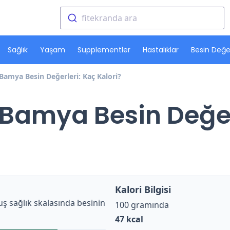
fitekranda ara
Sağlık
Yaşam
Supplementler
Hastalıklar
Besin Değer
Bamya Besin Değerleri: Kaç Kalori?
Bamya Besin Değer
Kalori Bilgisi
ş sağlık skalasında besinin
100 gramında
47
kcal