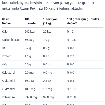
kcal
kalori, ayrıca besinin 1 Porsiyon (Orta) yani 12 gramlık
miktarında Üzüm Pekmezi
30 kalori
bulunmaktadır.
Besin
100
1 Porsiyon
100 gram için günlük %
Değeri
gramda
(12 g)
değer*
Kalori
242 kcal
29 kcal
% 12.1
Karbonhidrat
59.28 g
7.0 g
% 19.8
Lif
0.2 g
0.0 g
% 0.8
Protein
1.1 g
0.1 g
% 2.2
Yağ
0.0 g
0.0 g
% 0.0
Kolesterol
0.0 mg
0.0 mg
% 0.0
A Vitamini
19.0 IU
2.3 IU
% 0.4
C Vitamini
10.0 mg
1.2 mg
% 16.7
Potasyum
832.0 mg
99.8 mg
% 23.8