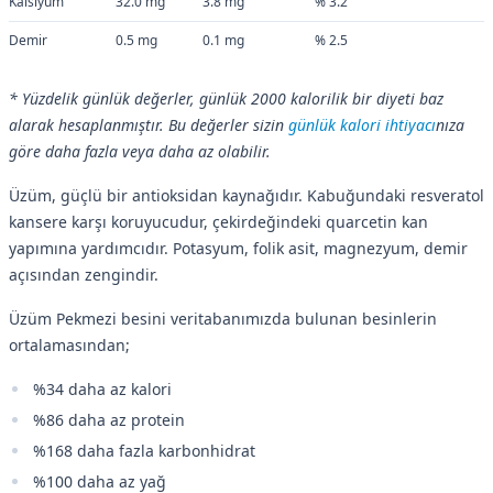
Kalsiyum
32.0 mg
3.8 mg
% 3.2
Demir
0.5 mg
0.1 mg
% 2.5
* Yüzdelik günlük değerler, günlük 2000 kalorilik bir diyeti baz
alarak hesaplanmıştır. Bu değerler sizin
günlük kalori ihtiyacı
nıza
göre daha fazla veya daha az olabilir.
Üzüm, güçlü bir antioksidan kaynağıdır. Kabuğundaki resveratol
kansere karşı koruyucudur, çekirdeğindeki quarcetin kan
yapımına yardımcıdır. Potasyum, folik asit, magnezyum, demir
açısından zengindir.
Üzüm Pekmezi besini veritabanımızda bulunan besinlerin
ortalamasından;
%34 daha az kalori
%86 daha az protein
%168 daha fazla karbonhidrat
%100 daha az yağ