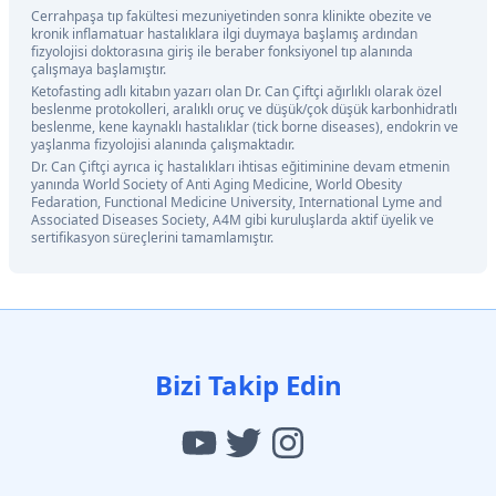
Cerrahpaşa tıp fakültesi mezuniyetinden sonra klinikte obezite ve
kronik inflamatuar hastalıklara ilgi duymaya başlamış ardından
fizyolojisi doktorasına giriş ile beraber fonksiyonel tıp alanında
çalışmaya başlamıştır.
Ketofasting adlı kitabın yazarı olan Dr. Can Çiftçi ağırlıklı olarak özel
beslenme protokolleri, aralıklı oruç ve düşük/çok düşük karbonhidratlı
beslenme, kene kaynaklı hastalıklar (tick borne diseases), endokrin ve
yaşlanma fizyolojisi alanında çalışmaktadır.
Dr. Can Çiftçi ayrıca iç hastalıkları ihtisas eğitiminine devam etmenin
yanında World Society of Anti Aging Medicine, World Obesity
Fedaration, Functional Medicine University, International Lyme and
Associated Diseases Society, A4M gibi kuruluşlarda aktif üyelik ve
sertifikasyon süreçlerini tamamlamıştır.
Bizi Takip Edin