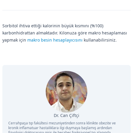
Sorbitol ihtiva ettiği kalorinin büyük kısmını (%100)
karbonhidrattan almaktadır. Kilonuza göre makro hesaplaması
yapmak için
makro besin hesaplayıcısını
kullanabilirsiniz.
Dr. Can Çiftçi
Cerrahpaşa tıp fakültesi mezuniyetinden sonra klinikte obezite ve
kronik inflamatuar hastalıklara ilgi duymaya başlamış ardından
fizyolojisi doktorasına giriş ile beraber fonksiyonel tıp alanında