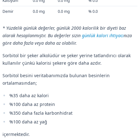
Kalsiyum
0.0 mg
0.0 mg
% 0.0
Demir
0.0 mg
0.0 mg
% 0.0
* Yüzdelik günlük değerler, günlük 2000 kalorilik bir diyeti baz
alarak hesaplanmıştır. Bu değerler sizin
günlük kalori ihtiyacı
nıza
göre daha fazla veya daha az olabilir.
Sorbitol bir şeker alkolüdür ve şeker yerine tatlandırıcı olarak
kullanılır çünkü kalorisi şekere göre daha azdır.
Sorbitol besini veritabanımızda bulunan besinlerin
ortalamasından;
%35 daha az kalori
%100 daha az protein
%350 daha fazla karbonhidrat
%100 daha az yağ
içermektedir.