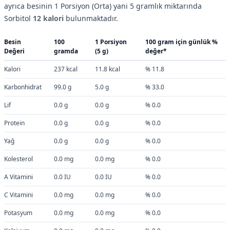
ayrıca besinin 1 Porsiyon (Orta) yani 5 gramlık miktarında
Sorbitol
12 kalori
bulunmaktadır.
Besin
100
1 Porsiyon
100 gram için günlük %
Değeri
gramda
(5 g)
değer*
Kalori
237 kcal
11.8 kcal
% 11.8
Karbonhidrat
99.0 g
5.0 g
% 33.0
Lif
0.0 g
0.0 g
% 0.0
Protein
0.0 g
0.0 g
% 0.0
Yağ
0.0 g
0.0 g
% 0.0
Kolesterol
0.0 mg
0.0 mg
% 0.0
A Vitamini
0.0 IU
0.0 IU
% 0.0
C Vitamini
0.0 mg
0.0 mg
% 0.0
Potasyum
0.0 mg
0.0 mg
% 0.0