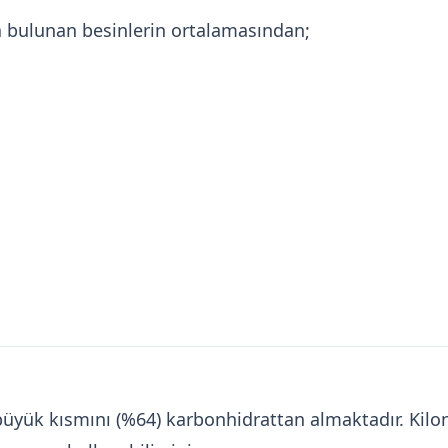
a bulunan besinlerin ortalamasından;
n büyük kısmını (%64) karbonhidrattan almaktadır. Ki