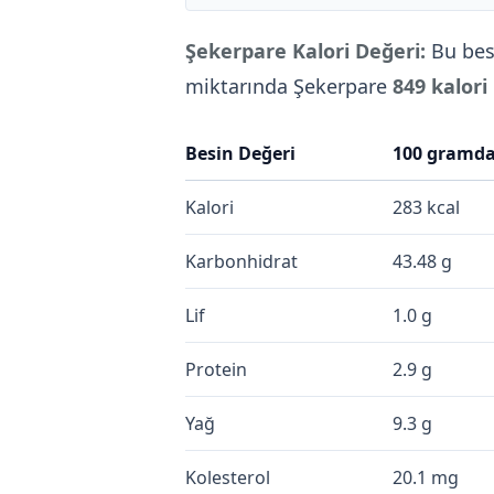
Şekerpare Kalori Değeri:
Bu bes
miktarında Şekerpare
849 kalori
Besin Değeri
100 gramd
Kalori
283 kcal
Karbonhidrat
43.48 g
Lif
1.0 g
Protein
2.9 g
Yağ
9.3 g
Kolesterol
20.1 mg