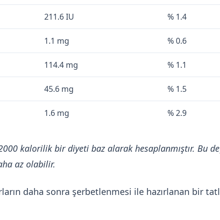
211.6 IU
% 1.4
1.1 mg
% 0.6
114.4 mg
% 1.1
45.6 mg
% 1.5
1.6 mg
% 2.9
2000 kalorilik bir diyeti baz alarak hesaplanmıştır. Bu de
ha az olabilir.
ların daha sonra şerbetlenmesi ile hazırlanan bir tatl