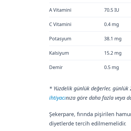
A Vitamini
70.5 IU
C Vitamini
0.4 mg
Potasyum
38.1 mg
Kalsiyum
15.2 mg
Demir
0.5 mg
* Yüzdelik günlük değerler, günlük 
ihtiyacı
nıza göre daha fazla veya da
Şekerpare, fırında pişirilen hamur
diyetlerde tercih edilmemelidir.