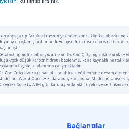
yıcısını
kullanabilirsiniz.
Cerrahpaşa tıp fakültesi mezuniyetinden sonra klinikte obezite ve kr
duymaya başlamış ardından fizyolojisi doktorasına giriş ile beraber
başlamıştır.
Ketofasting adlı kitabın yazarı olan Dr. Can Çiftçi ağırlıklı olarak öze
düşük/çok düşük karbonhidratlı beslenme, kene kaynaklı hastalıklar
yaşlanma fizyolojisi alanında çalışmaktadır.
Dr. Can Çiftçi ayrıca iç hastalıkları ihtisas eğitiminine devam etme
Medicine, World Obesity Fedaration, Functional Medicine Universit
Diseases Society, A4M gibi kuruluşlarda aktif üyelik ve sertifikasyon
Bağlantılar