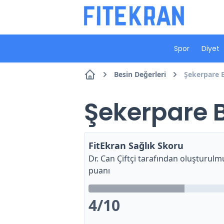
Spor
Diyet
Besin Değerleri
Şekerpare B
Şekerpare B
FitEkran Sağlık Skoru
Dr. Can Çiftçi
tarafından oluşturulmu
puanı
4
/10