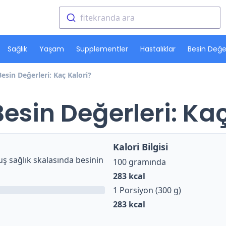
fitekranda ara
Sağlık
Yaşam
Supplementler
Hastalıklar
Besin Değer
esin Değerleri: Kaç Kalori?
esin Değerleri: Kaç
Kalori Bilgisi
ş sağlık skalasında besinin
100 gramında
283
kcal
1 Porsiyon (300 g)
283
kcal