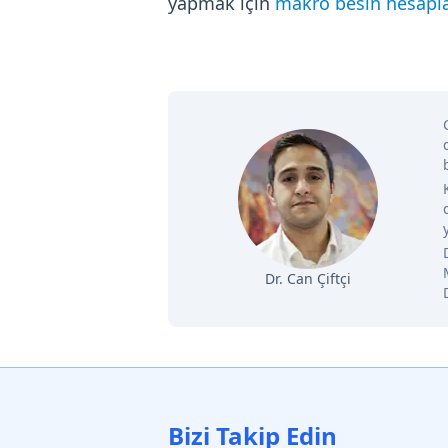
yapmak için
makro besin hesapla
Dr. Can Çiftçi
Bizi Takip Edin