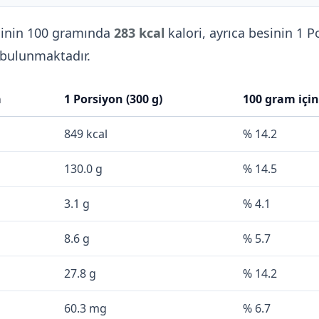
inin 100 gramında
283 kcal
kalori, ayrıca besinin 1 
bulunmaktadır.
a
1 Porsiyon (300 g)
100 gram içi
849 kcal
% 14.2
130.0 g
% 14.5
3.1 g
% 4.1
8.6 g
% 5.7
27.8 g
% 14.2
60.3 mg
% 6.7