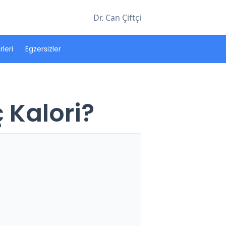
Dr. Can Çiftçi
leri
Egzersizler
 Kalori?