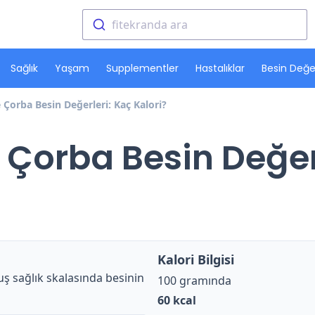
fitekranda ara
Sağlık
Yaşam
Supplementler
Hastalıklar
Besin Değer
Çorba Besin Değerleri: Kaç Kalori?
Çorba Besin Değer
Kalori Bilgisi
ş sağlık skalasında besinin
100 gramında
60
kcal