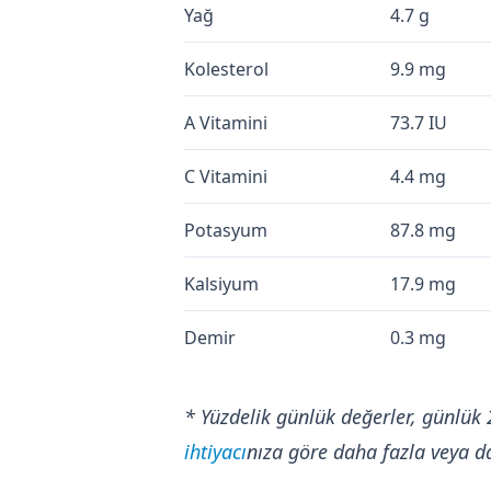
Yağ
4.7 g
Kolesterol
9.9 mg
A Vitamini
73.7 IU
C Vitamini
4.4 mg
Potasyum
87.8 mg
Kalsiyum
17.9 mg
Demir
0.3 mg
* Yüzdelik günlük değerler, günlük 
ihtiyacı
nıza göre daha fazla veya da