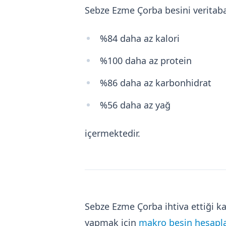
Sebze Ezme Çorba besini veritab
%84 daha az kalori
%100 daha az protein
%86 daha az karbonhidrat
%56 daha az yağ
içermektedir.
Sebze Ezme Çorba ihtiva ettiği k
yapmak için
makro besin hesapla