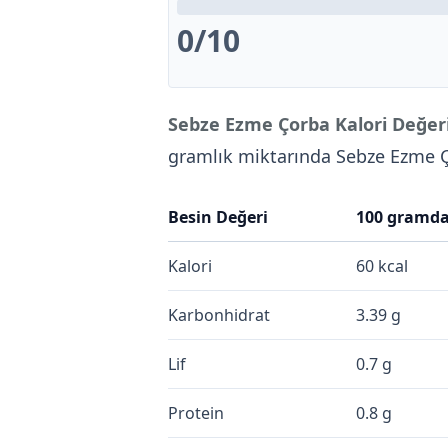
0
/10
Sebze Ezme Çorba Kalori Değeri
gramlık miktarında Sebze Ezme
Besin Değeri
100 gramd
Kalori
60 kcal
Karbonhidrat
3.39 g
Lif
0.7 g
Protein
0.8 g