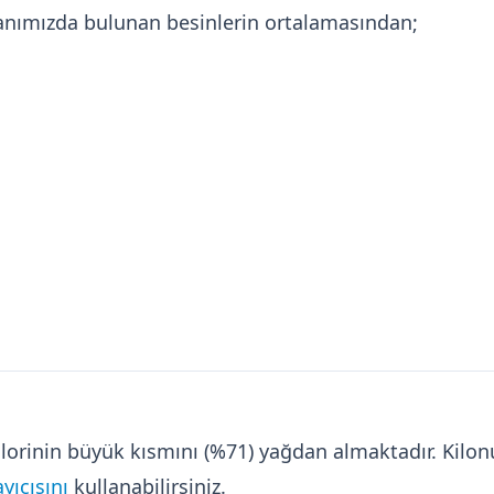
anımızda bulunan besinlerin ortalamasından;
alorinin büyük kısmını (%71) yağdan almaktadır. Kil
yıcısını
kullanabilirsiniz.