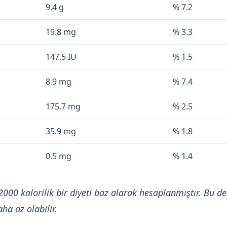
9.4 g
% 7.2
19.8 mg
% 3.3
147.5 IU
% 1.5
8.9 mg
% 7.4
175.7 mg
% 2.5
35.9 mg
% 1.8
0.5 mg
% 1.4
2000 kalorilik bir diyeti baz alarak hesaplanmıştır. Bu de
ha az olabilir.