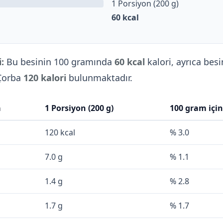
1 Porsiyon (200 g)
60
kcal
:
Bu besinin 100 gramında
60 kcal
kalori, ayrıca besi
 Çorba
120 kalori
bulunmaktadır.
a
1 Porsiyon (200 g)
100 gram içi
120 kcal
% 3.0
7.0 g
% 1.1
1.4 g
% 2.8
1.7 g
% 1.7