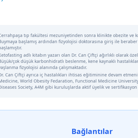
Cerrahpaşa tıp fakültesi mezuniyetinden sonra klinikte obezite ve kr
duymaya başlamış ardından fizyolojisi doktorasına giriş ile beraber
başlamıştır.
Ketofasting adlı kitabın yazarı olan Dr. Can Çiftçi ağırlıklı olarak öze
düşük/çok düşük karbonhidratlı beslenme, kene kaynaklı hastalıklar
yaşlanma fizyolojisi alanında çalışmaktadır.
Dr. Can Çiftçi ayrıca iç hastalıkları ihtisas eğitiminine devam etme
Medicine, World Obesity Fedaration, Functional Medicine Universit
Diseases Society, A4M gibi kuruluşlarda aktif üyelik ve sertifikasyon
Bağlantılar