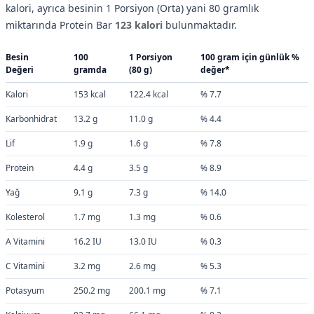
kalori, ayrıca besinin 1 Porsiyon (Orta) yani 80 gramlık
miktarında Protein Bar
123 kalori
bulunmaktadır.
Besin
100
1 Porsiyon
100 gram için günlük %
Değeri
gramda
(80 g)
değer*
Kalori
153 kcal
122.4 kcal
% 7.7
Karbonhidrat
13.2 g
11.0 g
% 4.4
Lif
1.9 g
1.6 g
% 7.8
Protein
4.4 g
3.5 g
% 8.9
Yağ
9.1 g
7.3 g
% 14.0
Kolesterol
1.7 mg
1.3 mg
% 0.6
A Vitamini
16.2 IU
13.0 IU
% 0.3
C Vitamini
3.2 mg
2.6 mg
% 5.3
Potasyum
250.2 mg
200.1 mg
% 7.1