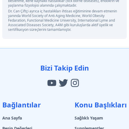
beslenme, kene kaynaklı hastalıklar (tick borne diseases), endokrin ve
yaşlanma fizyolojisi alanında çalışmaktadır.
Dr. Can Çiftçi ayrıca iç hastalıkları ihtisas eğitiminine devam etmenin
yanında World Society of Anti Aging Medicine, World Obesity
Fedaration, Functional Medicine University, International Lyme and
Associated Diseases Society, A4M gibi kuruluşlarda aktif üyelik ve
sertifikasyon süreçlerini tamamlamıştır.
Bizi Takip Edin
Bağlantılar
Konu Başlıkları
Ana Sayfa
Sağlıklı Yaşam
Besin Değerleri
Supplementler