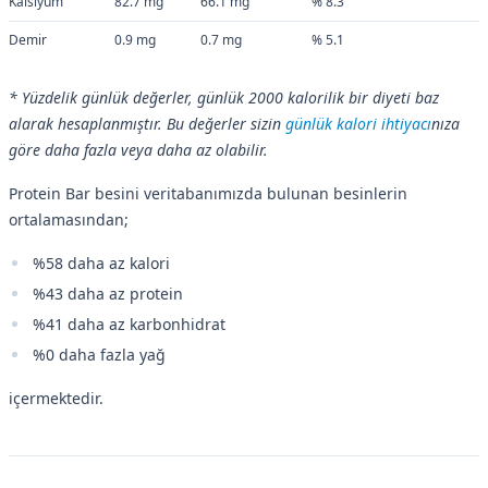
Kalsiyum
82.7 mg
66.1 mg
% 8.3
Demir
0.9 mg
0.7 mg
% 5.1
* Yüzdelik günlük değerler, günlük 2000 kalorilik bir diyeti baz
alarak hesaplanmıştır. Bu değerler sizin
günlük kalori ihtiyacı
nıza
göre daha fazla veya daha az olabilir.
Protein Bar besini veritabanımızda bulunan besinlerin
ortalamasından;
%58 daha az kalori
%43 daha az protein
%41 daha az karbonhidrat
%0 daha fazla yağ
içermektedir.