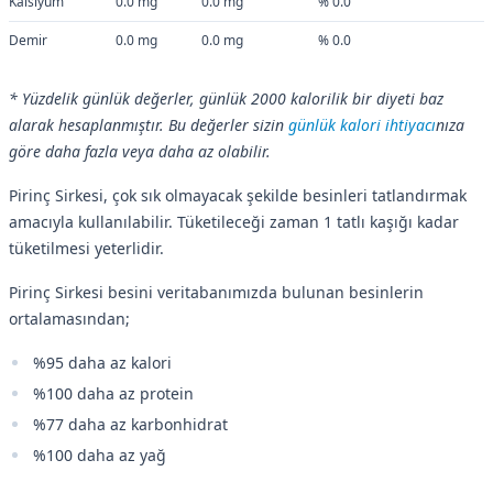
Kalsiyum
0.0 mg
0.0 mg
% 0.0
Demir
0.0 mg
0.0 mg
% 0.0
* Yüzdelik günlük değerler, günlük 2000 kalorilik bir diyeti baz
alarak hesaplanmıştır. Bu değerler sizin
günlük kalori ihtiyacı
nıza
göre daha fazla veya daha az olabilir.
Pirinç Sirkesi, çok sık olmayacak şekilde besinleri tatlandırmak
amacıyla kullanılabilir. Tüketileceği zaman 1 tatlı kaşığı kadar
tüketilmesi yeterlidir.
Pirinç Sirkesi besini veritabanımızda bulunan besinlerin
ortalamasından;
%95 daha az kalori
%100 daha az protein
%77 daha az karbonhidrat
%100 daha az yağ