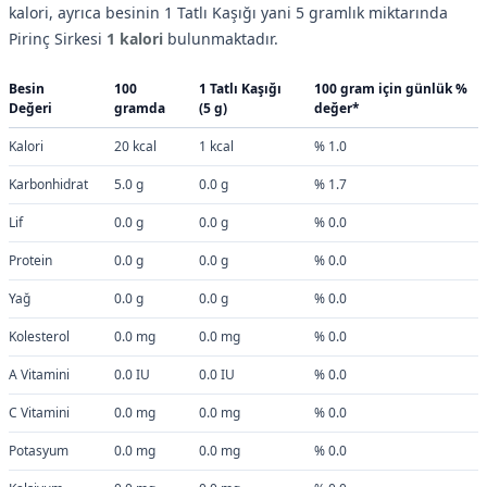
kalori, ayrıca besinin 1 Tatlı Kaşığı yani 5 gramlık miktarında
Pirinç Sirkesi
1 kalori
bulunmaktadır.
Besin
100
1 Tatlı Kaşığı
100 gram için günlük %
Değeri
gramda
(5 g)
değer*
Kalori
20 kcal
1 kcal
% 1.0
Karbonhidrat
5.0 g
0.0 g
% 1.7
Lif
0.0 g
0.0 g
% 0.0
Protein
0.0 g
0.0 g
% 0.0
Yağ
0.0 g
0.0 g
% 0.0
Kolesterol
0.0 mg
0.0 mg
% 0.0
A Vitamini
0.0 IU
0.0 IU
% 0.0
C Vitamini
0.0 mg
0.0 mg
% 0.0
Potasyum
0.0 mg
0.0 mg
% 0.0