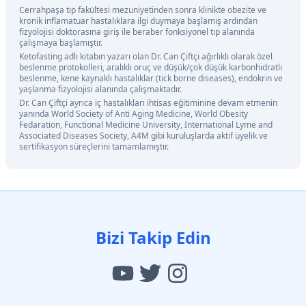
Cerrahpaşa tıp fakültesi mezuniyetinden sonra klinikte obezite ve
kronik inflamatuar hastalıklara ilgi duymaya başlamış ardından
fizyolojisi doktorasına giriş ile beraber fonksiyonel tıp alanında
çalışmaya başlamıştır.
Ketofasting adlı kitabın yazarı olan Dr. Can Çiftçi ağırlıklı olarak özel
beslenme protokolleri, aralıklı oruç ve düşük/çok düşük karbonhidratlı
beslenme, kene kaynaklı hastalıklar (tick borne diseases), endokrin ve
yaşlanma fizyolojisi alanında çalışmaktadır.
Dr. Can Çiftçi ayrıca iç hastalıkları ihtisas eğitiminine devam etmenin
yanında World Society of Anti Aging Medicine, World Obesity
Fedaration, Functional Medicine University, International Lyme and
Associated Diseases Society, A4M gibi kuruluşlarda aktif üyelik ve
sertifikasyon süreçlerini tamamlamıştır.
Bizi Takip Edin