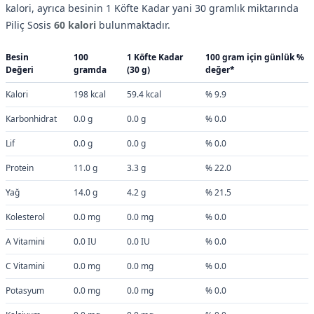
kalori, ayrıca besinin 1 Köfte Kadar yani 30 gramlık miktarında
Piliç Sosis
60 kalori
bulunmaktadır.
Besin
100
1 Köfte Kadar
100 gram için günlük %
Değeri
gramda
(30 g)
değer*
Kalori
198 kcal
59.4 kcal
% 9.9
Karbonhidrat
0.0 g
0.0 g
% 0.0
Lif
0.0 g
0.0 g
% 0.0
Protein
11.0 g
3.3 g
% 22.0
Yağ
14.0 g
4.2 g
% 21.5
Kolesterol
0.0 mg
0.0 mg
% 0.0
A Vitamini
0.0 IU
0.0 IU
% 0.0
C Vitamini
0.0 mg
0.0 mg
% 0.0
Potasyum
0.0 mg
0.0 mg
% 0.0