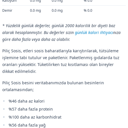
Kalsiyum
0.0 mg
0.0 mg
% 0.0
Demir
0.0 mg
0.0 mg
% 0.0
* Yüzdelik günlük değerler, günlük 2000 kalorilik bir diyeti baz
alarak hesaplanmıştır. Bu değerler sizin
günlük kalori ihtiyacı
nıza
göre daha fazla veya daha az olabilir.
Piliç Sosis, etleri sosis baharatlarıyla karıştırılarak, tütsüleme
işlemine tabi tutulur ve paketlenir. Paketlenmiş gıdalarda tuz
oranları yüksektir. Tüketilirken tuz kısıtlaması olan bireyler
dikkat edilmelidir.
Piliç Sosis besini veritabanımızda bulunan besinlerin
ortalamasından;
%46 daha az kalori
%57 daha fazla protein
%100 daha az karbonhidrat
%56 daha fazla yağ