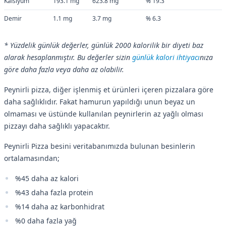
Kalsiyum
193.1 mg
623.8 mg
% 19.3
Demir
1.1 mg
3.7 mg
% 6.3
* Yüzdelik günlük değerler, günlük 2000 kalorilik bir diyeti baz
alarak hesaplanmıştır. Bu değerler sizin
günlük kalori ihtiyacı
nıza
göre daha fazla veya daha az olabilir.
Peynirli pizza, diğer işlenmiş et ürünleri içeren pizzalara göre
daha sağlıklıdır. Fakat hamurun yapıldığı unun beyaz un
olmaması ve üstünde kullanılan peynirlerin az yağlı olması
pizzayı daha sağlıklı yapacaktır.
Peynirli Pizza besini veritabanımızda bulunan besinlerin
ortalamasından;
%45 daha az kalori
%43 daha fazla protein
%14 daha az karbonhidrat
%0 daha fazla yağ