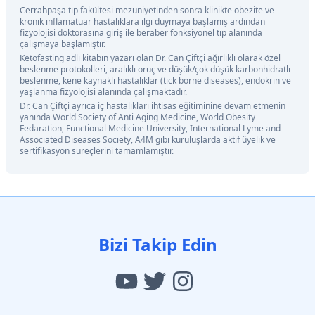
Cerrahpaşa tıp fakültesi mezuniyetinden sonra klinikte obezite ve
kronik inflamatuar hastalıklara ilgi duymaya başlamış ardından
fizyolojisi doktorasına giriş ile beraber fonksiyonel tıp alanında
çalışmaya başlamıştır.
Ketofasting adlı kitabın yazarı olan Dr. Can Çiftçi ağırlıklı olarak özel
beslenme protokolleri, aralıklı oruç ve düşük/çok düşük karbonhidratlı
beslenme, kene kaynaklı hastalıklar (tick borne diseases), endokrin ve
yaşlanma fizyolojisi alanında çalışmaktadır.
Dr. Can Çiftçi ayrıca iç hastalıkları ihtisas eğitiminine devam etmenin
yanında World Society of Anti Aging Medicine, World Obesity
Fedaration, Functional Medicine University, International Lyme and
Associated Diseases Society, A4M gibi kuruluşlarda aktif üyelik ve
sertifikasyon süreçlerini tamamlamıştır.
Bizi Takip Edin