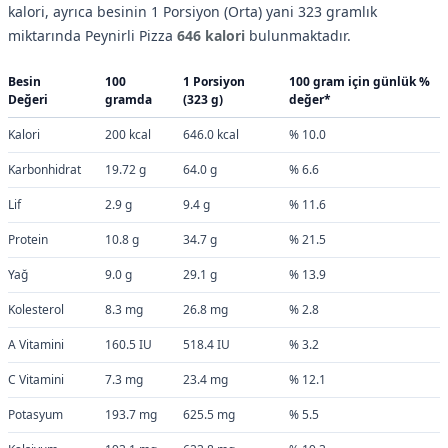
kalori, ayrıca besinin 1 Porsiyon (Orta) yani 323 gramlık
miktarında Peynirli Pizza
646 kalori
bulunmaktadır.
Besin
100
1 Porsiyon
100 gram için günlük %
Değeri
gramda
(323 g)
değer*
Kalori
200 kcal
646.0 kcal
% 10.0
Karbonhidrat
19.72 g
64.0 g
% 6.6
Lif
2.9 g
9.4 g
% 11.6
Protein
10.8 g
34.7 g
% 21.5
Yağ
9.0 g
29.1 g
% 13.9
Kolesterol
8.3 mg
26.8 mg
% 2.8
A Vitamini
160.5 IU
518.4 IU
% 3.2
C Vitamini
7.3 mg
23.4 mg
% 12.1
Potasyum
193.7 mg
625.5 mg
% 5.5