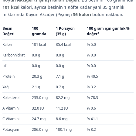
101 kcal
kalori, ayrıca besinin 1 Köfte Kadar yani 35 gramlık
miktarında Koyun Akciğer (Pişmiş)
36 kalori
bulunmaktadır.
Besin
100
1 Porsiyon
100 gram için günlük %
Değeri
gramda
(35 g)
değer*
Kalori
101 kcal
35.4 kcal
% 5.0
Karbonhidrat
0.0 g
0.0 g
% 0.0
Lif
0.0 g
0.0 g
% 0.0
Protein
20.3 g
7.1 g
% 40.5
Yağ
2.1 g
0.7 g
% 3.2
Kolesterol
235.0 mg
82.2 mg
% 78.3
A Vitamini
32.0 IU
11.2 IU
% 0.6
C Vitamini
24.7 mg
8.6 mg
% 41.1
Potasyum
286.0 mg
100.1 mg
% 8.2