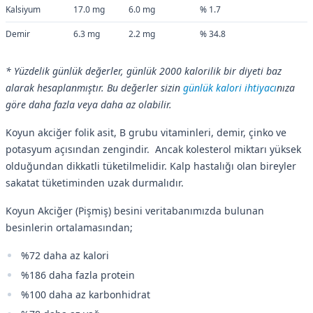
Kalsiyum
17.0 mg
6.0 mg
% 1.7
Demir
6.3 mg
2.2 mg
% 34.8
* Yüzdelik günlük değerler, günlük 2000 kalorilik bir diyeti baz
alarak hesaplanmıştır. Bu değerler sizin
günlük kalori ihtiyacı
nıza
göre daha fazla veya daha az olabilir.
Koyun akciğer folik asit, B grubu vitaminleri, demir, çinko ve
potasyum açısından zengindir. Ancak kolesterol miktarı yüksek
olduğundan dikkatli tüketilmelidir. Kalp hastalığı olan bireyler
sakatat tüketiminden uzak durmalıdır.
Koyun Akciğer (Pişmiş) besini veritabanımızda bulunan
besinlerin ortalamasından;
%72 daha az kalori
%186 daha fazla protein
%100 daha az karbonhidrat