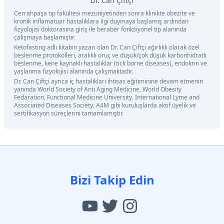
Dr. Can Çiftçi
Cerrahpaşa tıp fakültesi mezuniyetinden sonra klinikte obezite ve
kronik inflamatuar hastalıklara ilgi duymaya başlamış ardından
fizyolojisi doktorasına giriş ile beraber fonksiyonel tıp alanında
çalışmaya başlamıştır.
Ketofasting adlı kitabın yazarı olan Dr. Can Çiftçi ağırlıklı olarak özel
beslenme protokolleri, aralıklı oruç ve düşük/çok düşük karbonhidratlı
beslenme, kene kaynaklı hastalıklar (tick borne diseases), endokrin ve
yaşlanma fizyolojisi alanında çalışmaktadır.
Dr. Can Çiftçi ayrıca iç hastalıkları ihtisas eğitiminine devam etmenin
yanında World Society of Anti Aging Medicine, World Obesity
Fedaration, Functional Medicine University, International Lyme and
Associated Diseases Society, A4M gibi kuruluşlarda aktif üyelik ve
sertifikasyon süreçlerini tamamlamıştır.
Bizi Takip Edin