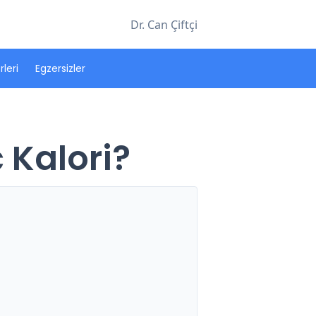
Dr. Can Çiftçi
leri
Egzersizler
 Kalori?