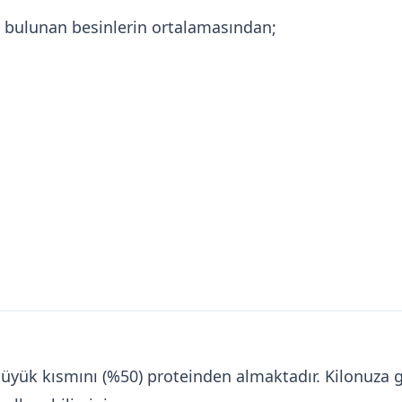
a bulunan besinlerin ortalamasından;
in büyük kısmını (%50) proteinden almaktadır. Kilonu