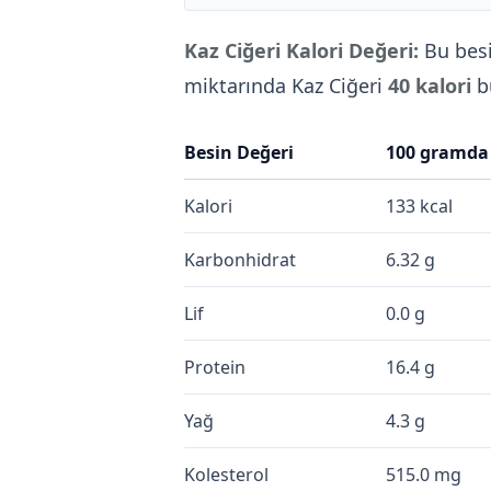
Kaz Ciğeri Kalori Değeri:
Bu bes
miktarında Kaz Ciğeri
40 kalori
b
Besin Değeri
100 gramda
Kalori
133 kcal
Karbonhidrat
6.32 g
Lif
0.0 g
Protein
16.4 g
Yağ
4.3 g
Kolesterol
515.0 mg