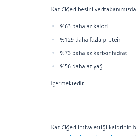
Kaz Ciğeri besini veritabanımızd
%63 daha az kalori
%129 daha fazla protein
%73 daha az karbonhidrat
%56 daha az yağ
içermektedir.
Kaz Ciğeri ihtiva ettiği kalorin