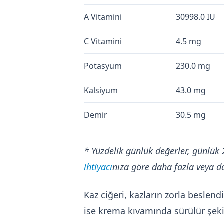
A Vitamini
30998.0 IU
C Vitamini
4.5 mg
Potasyum
230.0 mg
Kalsiyum
43.0 mg
Demir
30.5 mg
* Yüzdelik günlük değerler, günlük 
ihtiyacı
nıza göre daha fazla veya da
Kaz ciğeri, kazların zorla beslendi
ise krema kıvamında sürülür şekild