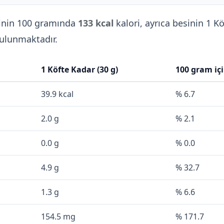
inin 100 gramında
133 kcal
kalori, ayrıca besinin 1 K
ulunmaktadır.
1 Köfte Kadar (30 g)
100 gram iç
39.9 kcal
% 6.7
2.0 g
% 2.1
0.0 g
% 0.0
4.9 g
% 32.7
1.3 g
% 6.6
154.5 mg
% 171.7