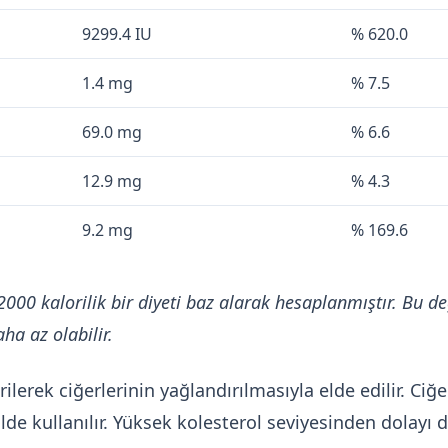
9299.4 IU
% 620.0
1.4 mg
% 7.5
69.0 mg
% 6.6
12.9 mg
% 4.3
9.2 mg
% 169.6
2000 kalorilik bir diyeti baz alarak hesaplanmıştır. Bu de
ha az olabilir.
rilerek ciğerlerinin yağlandırılmasıyla elde edilir. Ciğe
e kullanılır. Yüksek kolesterol seviyesinden dolayı di