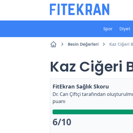
Spor
Diyet
Besin Değerleri
Kaz Ciğeri B
Kaz Ciğeri 
FitEkran Sağlık Skoru
Dr. Can Çiftçi
tarafından oluşturulmu
puanı
6
/10