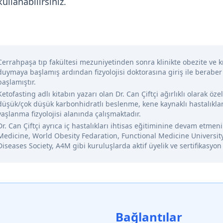
ullanabilirsiniz.
Cerrahpaşa tıp fakültesi mezuniyetinden sonra klinikte obezite ve kr
duymaya başlamış ardından fizyolojisi doktorasına giriş ile beraber
başlamıştır.
Ketofasting adlı kitabın yazarı olan Dr. Can Çiftçi ağırlıklı olarak öze
düşük/çok düşük karbonhidratlı beslenme, kene kaynaklı hastalıklar
yaşlanma fizyolojisi alanında çalışmaktadır.
Dr. Can Çiftçi ayrıca iç hastalıkları ihtisas eğitiminine devam etme
Medicine, World Obesity Fedaration, Functional Medicine Universit
Diseases Society, A4M gibi kuruluşlarda aktif üyelik ve sertifikasyon
Bağlantılar