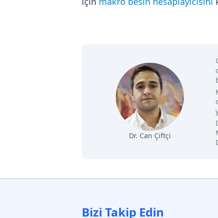
için
makro besin hesaplayıcısını
k
Dr. Can Çiftçi
Bizi Takip Edin