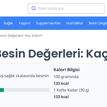
fitekranda ara
Sağlık
Yaşam
Supplementler
Hastalıklar
Besin Değer
esin Değerleri: Kaç Kalori?
Besin Değerleri: Kaç
Kalori Bilgisi
ş sağlık skalasında besinin
100 gramında
133
kcal
1 Köfte Kadar (30 g)
133
kcal