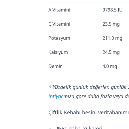
A Vitamini
9798.5 IU
C Vitamini
23.5 mg
Potasyum
211.0 mg
Kalsiyum
24.5 mg
Demir
4.0 mg
* Yüzdelik günlük değerler, günlük 
ihtiyacı
nıza göre daha fazla veya da
Çiftlik Kebabı besini veritabanı
%61 daha az kalori