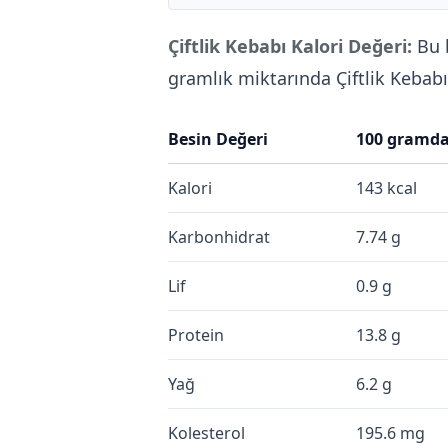
Çiftlik Kebabı Kalori Değeri:
Bu 
gramlık miktarında Çiftlik Kebab
Besin Değeri
100 gramd
Kalori
143 kcal
Karbonhidrat
7.74 g
Lif
0.9 g
Protein
13.8 g
Yağ
6.2 g
Kolesterol
195.6 mg