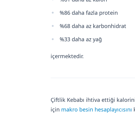
%86 daha fazla protein
%68 daha az karbonhidrat
%33 daha az yağ
içermektedir.
Çiftlik Kebabı ihtiva ettiği kal
için
makro besin hesaplayıcısını
k