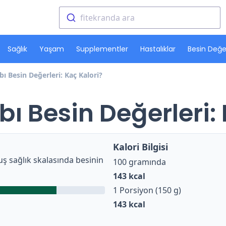
fitekranda ara
Sağlık
Yaşam
Supplementler
Hastalıklar
Besin Değer
bı Besin Değerleri: Kaç Kalori?
bı Besin Değerleri:
Kalori Bilgisi
ş sağlık skalasında besinin
100 gramında
143
kcal
1 Porsiyon (150 g)
143
kcal