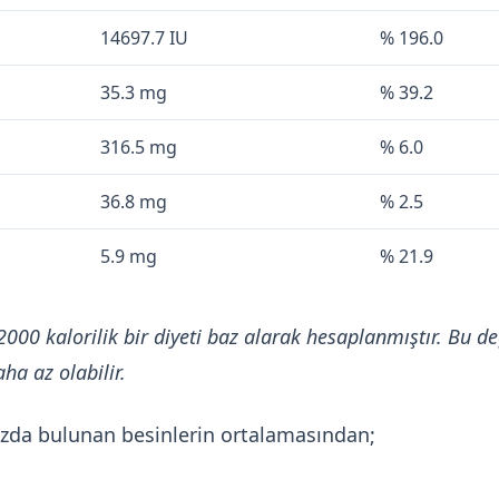
14697.7 IU
% 196.0
35.3 mg
% 39.2
316.5 mg
% 6.0
36.8 mg
% 2.5
5.9 mg
% 21.9
2000 kalorilik bir diyeti baz alarak hesaplanmıştır. Bu de
ha az olabilir.
mızda bulunan besinlerin ortalamasından;