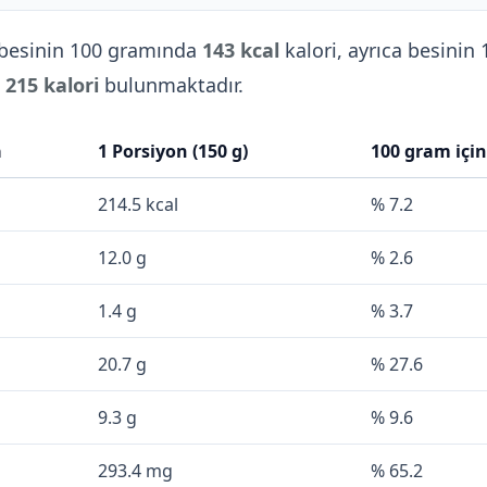
besinin 100 gramında
143 kcal
kalori, ayrıca besinin 
ı
215 kalori
bulunmaktadır.
a
1 Porsiyon (150 g)
100 gram içi
214.5 kcal
% 7.2
12.0 g
% 2.6
1.4 g
% 3.7
20.7 g
% 27.6
9.3 g
% 9.6
293.4 mg
% 65.2