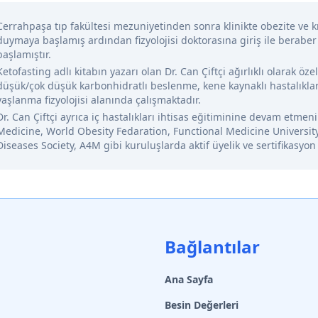
Cerrahpaşa tıp fakültesi mezuniyetinden sonra klinikte obezite ve kr
duymaya başlamış ardından fizyolojisi doktorasına giriş ile beraber
başlamıştır.
Ketofasting adlı kitabın yazarı olan Dr. Can Çiftçi ağırlıklı olarak öze
düşük/çok düşük karbonhidratlı beslenme, kene kaynaklı hastalıklar
yaşlanma fizyolojisi alanında çalışmaktadır.
Dr. Can Çiftçi ayrıca iç hastalıkları ihtisas eğitiminine devam etme
Medicine, World Obesity Fedaration, Functional Medicine Universit
Diseases Society, A4M gibi kuruluşlarda aktif üyelik ve sertifikasyon
Bağlantılar
Ana Sayfa
Besin Değerleri