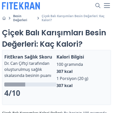
Besin
Çiçek Balı Karışımları Besin Değerleri: Kaç
Değerleri
Kalori?
Çiçek Balı Karışımları Besin
Değerleri: Kaç Kalori?
FitEkran Sağlık Skoru
Kalori Bilgisi
Dr. Can Çiftçi
tarafından
100 gramında
oluşturulmuş sağlık
307
kcal
skalasında besinin puanı
1 Porsiyon (20 g)
307
kcal
4
/10
Çiçek Balı Karışımları Kalori Değeri:
Bu besinin 100 gramında