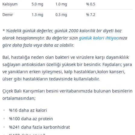
Kalsiyum
5.0 mg
1.0 mg
% 0.5
Demir
1.3 mg
0.3 mg
% 7.2
* Yüzdelik günlük değerler, günlük 2000 kalorilik bir diyeti baz
alarak hesaplanmıştır. Bu değerler sizin
günlük kalori ihtiyacı
nıza
göre daha fazla veya daha az olabilir.
Bal, hastalığa neden olan bakteri ve virüslere karşı dayanıklılık
sağlayan antioksidan özelliği yüksek bir besindir. Faydaları; yara
ve yanıkların erken iyileşmesi, kalp hastalıkları,kolon kanseri,
ülser gibi hastalıkların tedavisinde kullanılabilir.
Çiçek Balı Karışımları besini veritabanımızda bulunan besinlerin
ortalamasından;
%16 daha az kalori
%100 daha az protein
%241 daha fazla karbonhidrat