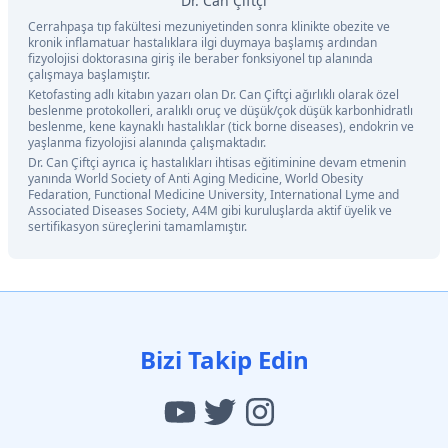
Dr. Can Çiftçi
Cerrahpaşa tıp fakültesi mezuniyetinden sonra klinikte obezite ve
kronik inflamatuar hastalıklara ilgi duymaya başlamış ardından
fizyolojisi doktorasına giriş ile beraber fonksiyonel tıp alanında
çalışmaya başlamıştır.
Ketofasting adlı kitabın yazarı olan Dr. Can Çiftçi ağırlıklı olarak özel
beslenme protokolleri, aralıklı oruç ve düşük/çok düşük karbonhidratlı
beslenme, kene kaynaklı hastalıklar (tick borne diseases), endokrin ve
yaşlanma fizyolojisi alanında çalışmaktadır.
Dr. Can Çiftçi ayrıca iç hastalıkları ihtisas eğitiminine devam etmenin
yanında World Society of Anti Aging Medicine, World Obesity
Fedaration, Functional Medicine University, International Lyme and
Associated Diseases Society, A4M gibi kuruluşlarda aktif üyelik ve
sertifikasyon süreçlerini tamamlamıştır.
Bizi Takip Edin