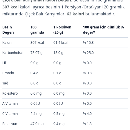
307 kcal
kalori, ayrıca besinin 1 Porsiyon (Orta) yani 20 gramlık
miktarında Çiçek Balı Karışımları
62 kalori
bulunmaktadır.
Besin
100
1 Porsiyon
100 gram için günlük %
Değeri
gramda
(20 g)
değer*
Kalori
307 kcal
61.4 kcal
% 15.3
Karbonhidrat
75.07 g
15.0 g
% 25.0
Lif
0.0 g
0.0 g
% 0.0
Protein
0.4 g
0.1 g
% 0.8
Yağ
0.0 g
0.0 g
% 0.0
Kolesterol
0.0 mg
0.0 mg
% 0.0
A Vitamini
0.0 IU
0.0 IU
% 0.0
C Vitamini
2.4 mg
0.5 mg
% 4.0
Potasyum
47.0 mg
9.4 mg
% 1.3