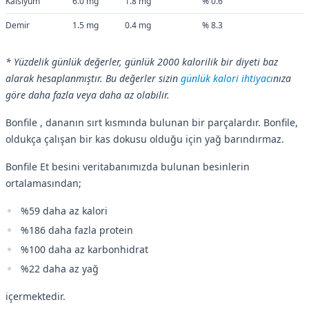
Kalsiyum
6.0 mg
1.8 mg
% 0.6
Demir
1.5 mg
0.4 mg
% 8.3
* Yüzdelik günlük değerler, günlük 2000 kalorilik bir diyeti baz
alarak hesaplanmıştır. Bu değerler sizin
günlük kalori ihtiyacı
nıza
göre daha fazla veya daha az olabilir.
Bonfile , dananın sırt kısmında bulunan bir parçalardır. Bonfile,
oldukça çalışan bir kas dokusu olduğu için yağ barındırmaz.
Bonfile Et besini veritabanımızda bulunan besinlerin
ortalamasından;
%59 daha az kalori
%186 daha fazla protein
%100 daha az karbonhidrat
%22 daha az yağ
içermektedir.