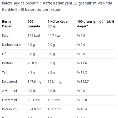
kalori, ayrıca besinin 1 Köfte Kadar yani 30 gramlık miktarında
Bonfile Et
45 kalori
bulunmaktadır.
Besin
100
1 Köfte Kadar
100 gram için günlük %
Değeri
gramda
(30 g)
değer*
Kalori
149 kcal
44.7 kcal
% 7.5
Karbonhidrat
0.0 g
0.0 g
% 0.0
Lif
0.0 g
0.0 g
% 0.0
Protein
20.8 g
6.2 g
% 41.6
Yağ
7.3 g
2.2 g
% 11.2
Kolesterol
347.0 mg
104.1 mg
% 115.7
A Vitamini
0.0 IU
0.0 IU
% 0.0
C Vitamini
50.3 mg
15.1 mg
% 83.8
Potasyum
364.0 mg
109.2 mg
% 10.4