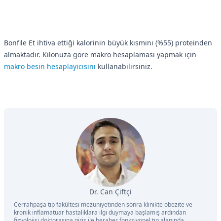
Bonfile Et ihtiva ettiği kalorinin büyük kısmını (%55) proteinden
almaktadır. Kilonuza göre makro hesaplaması yapmak için
makro besin hesaplayıcısını
kullanabilirsiniz.
Dr. Can Çiftçi
Cerrahpaşa tıp fakültesi mezuniyetinden sonra klinikte obezite ve
kronik inflamatuar hastalıklara ilgi duymaya başlamış ardından
fizyolojisi doktorasına giriş ile beraber fonksiyonel tıp alanında