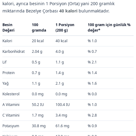
kalori, ayrıca besinin 1 Porsiyon (Orta) yani 200 gramlık
miktarında Bezelye Çorbası
40 kalori
bulunmaktadır.
Besin
100
1 Porsiyon
100 gram için günlük %
Değeri
gramda
(200 g)
değer*
Kalori
20 kcal
40 kcal
% 1.0
Karbonhidrat
2.04 g
4.0 g
% 0.7
Lif
0.5 g
1.1 g
% 2.1
Protein
0.7 g
1.4 g
% 1.4
Yağ
1.1 g
2.1 g
% 1.6
Kolesterol
0.0 mg
0.0 mg
% 0.0
A Vitamini
50.2 IU
100.4 IU
% 1.0
C Vitamini
1.7 mg
3.4 mg
% 2.8
Potasyum
30.8 mg
61.6 mg
% 0.9