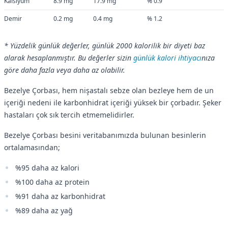
Kalsiyum
8.9 mg
17.9 mg
% 0.9
Demir
0.2 mg
0.4 mg
% 1.2
* Yüzdelik günlük değerler, günlük 2000 kalorilik bir diyeti baz
alarak hesaplanmıştır. Bu değerler sizin
günlük kalori ihtiyacı
nıza
göre daha fazla veya daha az olabilir.
Bezelye Çorbası, hem nişastalı sebze olan bezleye hem de un
içeriği nedeni ile karbonhidrat içeriği yüksek bir çorbadır. Şeker
hastaları çok sık tercih etmemelidirler.
Bezelye Çorbası besini veritabanımızda bulunan besinlerin
ortalamasından;
%95 daha az kalori
%100 daha az protein
%91 daha az karbonhidrat
%89 daha az yağ