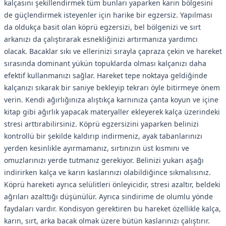
kalçasını şekillendirmek tüm bunları yaparken karın bölgesini
de güçlendirmek isteyenler için harike bir egzersiz. Yapılması
da oldukça basit olan köprü egzersizi, bel bölgenizi ve sırt
arkanızı da çalıştırarak esnekliğinizi artırmanıza yardımcı
olacak. Bacaklar sıkı ve ellerinizi sırayla çapraza çekin ve hareket
sırasında dominant yükün topuklarda olması kalçanızı daha
efektif kullanmanızı sağlar. Hareket tepe noktaya geldiğinde
kalçanızı sıkarak bir saniye bekleyip tekrarı öyle bitirmeye önem
verin. Kendi ağırlığınıza alıştıkça karnınıza çanta koyun ve içine
kitap gibi ağırlık yapacak materyaller ekleyerek kalça üzerindeki
stresi arttırabilirsiniz. Köprü egzersizini yaparken belinizi
kontrollü bir şekilde kaldırıp indirmeniz, ayak tabanlarınızı
yerden kesinlikle ayırmamanız, sırtınızın üst kısmını ve
omuzlarınızı yerde tutmanız gerekiyor. Belinizi yukarı aşağı
indirirken kalça ve karın kaslarınızı olabildiğince sıkmalısınız.
Köprü hareketi ayrıca selülitleri önleyicidir, stresi azaltır, beldeki
ağrıları azalttığı düşünülür. Ayrıca sindirime de olumlu yönde
faydaları vardır. Kondisyon gerektiren bu hareket özellikle kalça,
karın, sırt, arka bacak olmak üzere bütün kaslarınızı çalıştırır.