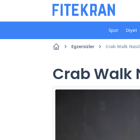
Spor
Diyet
Egzersizler
Crab Walk Nasıl 
Crab Walk N