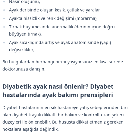
Nasır oluşumu,
Ayak derisinde oluşan kesik, çatlak ve yaralar,
Ayakta hissizlik ve renk değişimi (morarma),
Tırnak büyümesinde anormallik (derinin içine doğru
büyüyen tırnak),
Ayak sıcaklığında artış ve ayak anatomisinde (yapı)
değişiklikler,
Bu bulgulardan herhangi birini yaşıyorsanız en kısa sürede
doktorunuza danışın.
Diyabetik ayak nasıl önlenir? Diyabet
hastalarında ayak bakımı prensipleri
Diyabet hastalarının en sık hastaneye yatış sebeplerinden biri
olan diyabetik ayak dikkatli bir bakım ve kontrollü kan şekeri
düzeyleri ile önlenebilir. Bu hususta dikkat etmeniz gereken
noktalara aşağıda değindik.