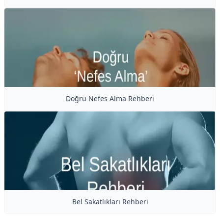
Doğru Nefes Alma Rehberi
Bel Sakatlıkları Rehberi