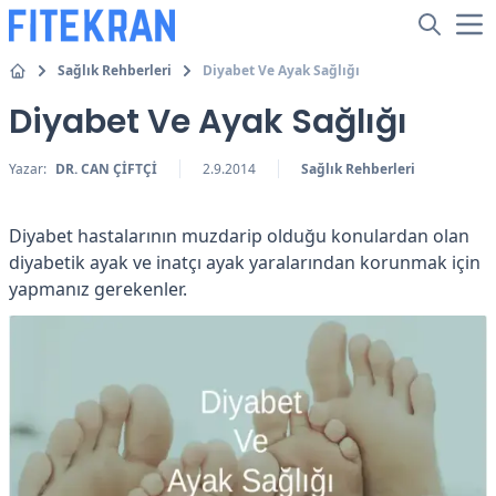
Sağlık Rehberleri
Diyabet Ve Ayak Sağlığı
Diyabet Ve Ayak Sağlığı
Yazar:
DR. CAN ÇİFTÇİ
2.9.2014
Sağlık Rehberleri
Diyabet hastalarının muzdarip olduğu konulardan olan
diyabetik ayak ve inatçı ayak yaralarından korunmak için
yapmanız gerekenler.