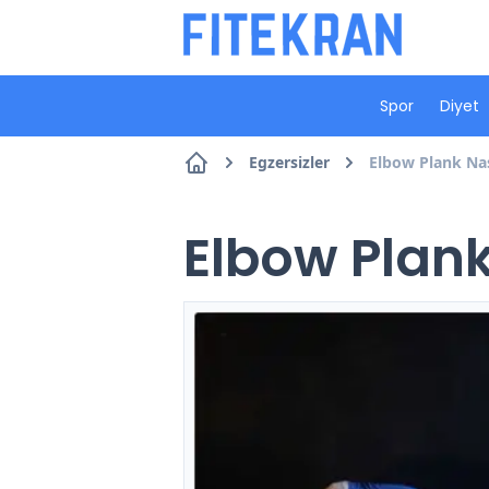
Spor
Diyet
Egzersizler
Elbow Plank Nası
Elbow Plank