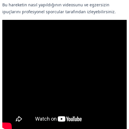
Bu hareketin nasıl yapıldığının videosunu ve egzersizin
ipuçlarını profesyonel sporcular tarafından izleyebilirsiniz.